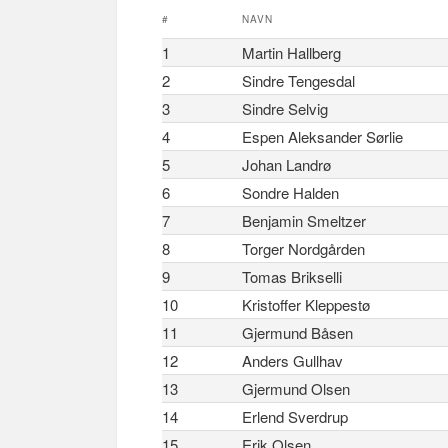
#
NAVN
1
Martin Hallberg
2
Sindre Tengesdal
3
Sindre Selvig
4
Espen Aleksander Sørlie
5
Johan Landrø
6
Sondre Halden
7
Benjamin Smeltzer
8
Torger Nordgården
9
Tomas Brikselli
10
Kristoffer Kleppestø
11
Gjermund Båsen
12
Anders Gullhav
13
Gjermund Olsen
14
Erlend Sverdrup
15
Erik Olsen