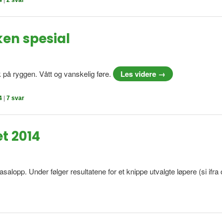
4
|
2
svar
ken spesial
k på ryggen. Vått og vanskelig føre.
Les videre
→
4
|
7
svar
t 2014
alopp. Under følger resultatene for et knippe utvalgte løpere (si ifr