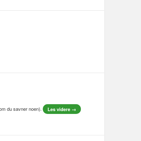
a om du savner noen).
Les videre
→