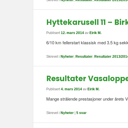
Skrevet i
Nyheter
,
Resultater
,
Resultater 2013/201
Hyttekarusell 11 – Bir
Publisert
12. mars 2014
av
Eirik M.
6/10 km fellerstart klassisk med 3.5 kg sek
Skrevet i
Nyheter
,
Resultater
,
Resultater 2013/201
Resultater Vasaloppe
Publisert
4. mars 2014
av
Eirik M.
Mange strålende prestasjoner under årets Vas
Skrevet i
Nyheter
|
5
svar