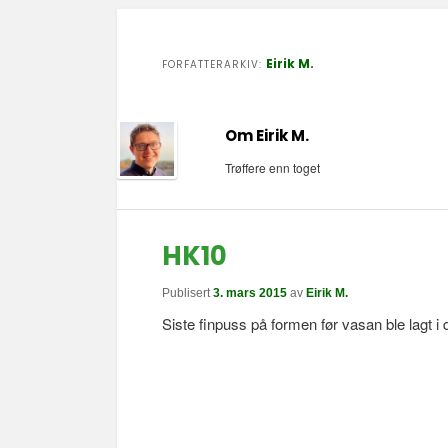
Eirik M.
FORFATTERARKIV:
Om Eirik M.
Trøffere enn toget
HK10
Publisert
3. mars 2015
av
Eirik M.
Siste finpuss på formen før vasan ble lagt i