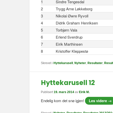
1
Sindre Tengesdal
2
Trygg Arne Løkkeborg
3
Nikolai Øwre Ryvoll
4
Didrik Graham Henriksen
5
Torbjørn Vala
6
Erlend Sverdrup
7
Eirik Marthinsen
8
Kristoffer Kleppestø
Skrevet i
Hyttekarusell
,
Nyheter
,
Resultater
,
Resul
Hyttekarusell 12
Publisert
19. mars 2014
av
Eirik M.
Endelig kom det snø igjen!
Les videre
→