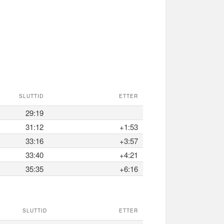
SLUTTID
ETTER
29:19
31:12
+1:53
33:16
+3:57
33:40
+4:21
35:35
+6:16
SLUTTID
ETTER