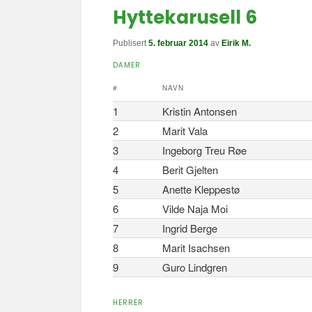
Hyttekarusell 6
Publisert
5. februar 2014
av
Eirik M.
DAMER
#
NAVN
1
Kristin Antonsen
2
Marit Vala
3
Ingeborg Treu Røe
4
Berit Gjelten
5
Anette Kleppestø
6
Vilde Naja Moi
7
Ingrid Berge
8
Marit Isachsen
9
Guro Lindgren
HERRER