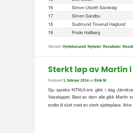
16
Simon Utseth Sandvåg
17
Simen Sandbu
18
Gudmund Toverud Høglund
19
Frode Hallberg
Skrevet i
Hyttekarusell
,
Nyheter
,
Resultater
,
Resul
Sterkt løp av Martin
Publisert
1. februar 2014
av
Eirik M.
Sju spreke NTNUI-ere gikk i dag Jämtkraf
Vasaloppet. Best av dem alle gikk Martin s
endte til slutt med en sterk sjetteplass. Ikk