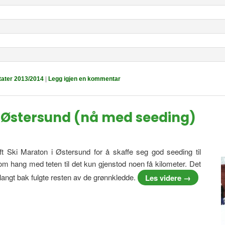
tater 2013/2014
|
Legg igjen en kommentar
 i Østersund (nå med seeding)
t Ski Maraton i Østersund for å skaffe seg god seeding til
om hang med teten til det kun gjenstod noen få kilometer. Det
e langt bak fulgte resten av de grønnkledde.
Les videre
→