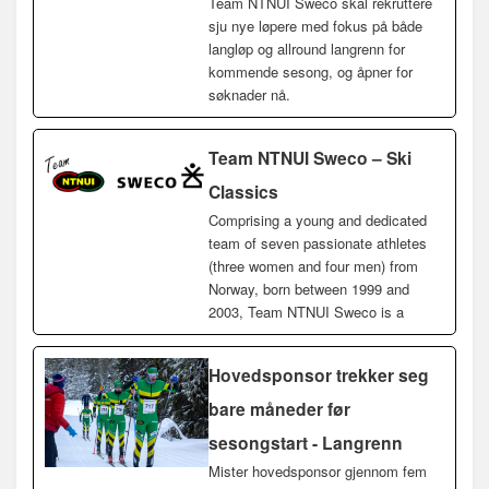
Team NTNUI Sweco skal rekruttere
sju nye løpere med fokus på både
langløp og allround langrenn for
kommende sesong, og åpner for
søknader nå.
Team NTNUI Sweco – Ski
Classics
Comprising a young and dedicated
team of seven passionate athletes
(three women and four men) from
Norway, born between 1999 and
2003, Team NTNUI Sweco is a
Hovedsponsor trekker seg
bare måneder før
sesongstart - Langrenn
Mister hovedsponsor gjennom fem