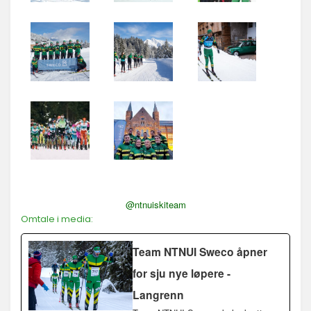
@ntnuiskiteam
Omtale i media:
Team NTNUI Sweco åpner
for sju nye løpere -
Langrenn