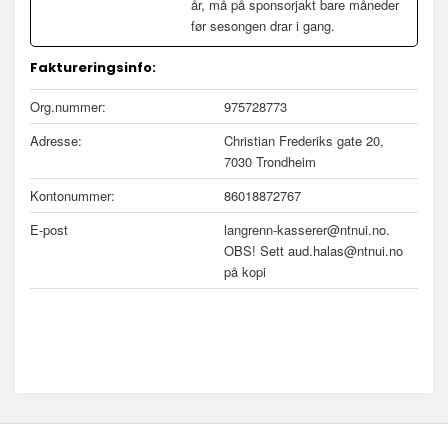
år, må på sponsorjakt bare måneder
før sesongen drar i gang.
Faktureringsinfo:
Org.nummer:
975728773
Adresse:
Christian Frederiks gate 20,
7030 Trondheim
Kontonummer:
86018872767
E-post
langrenn-kasserer@ntnui.no.
OBS! Sett aud.halas@ntnui.no
på kopi