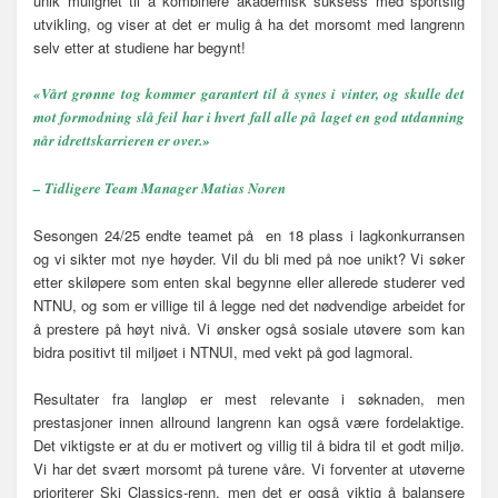
unik mulighet til å kombinere akademisk suksess med sportslig
utvikling, og viser at det er mulig å ha det morsomt med langrenn
selv etter at studiene har begynt!
«Vårt grønne tog kommer garantert til å synes i vinter, og skulle det
mot formodning slå feil har i hvert fall alle på laget en god utdanning
når idrettskarrieren er over.»
– Tidligere Team Manager Matias Noren
Sesongen 24/25 endte teamet på en 18 plass i lagkonkurransen
og vi sikter mot nye høyder. Vil du bli med på noe unikt? Vi søker
etter skiløpere som enten skal begynne eller allerede studerer ved
NTNU, og som er villige til å legge ned det nødvendige arbeidet for
å prestere på høyt nivå. Vi ønsker også sosiale utøvere som kan
bidra positivt til miljøet i NTNUI, med vekt på god lagmoral.
Resultater fra langløp er mest relevante i søknaden, men
prestasjoner innen allround langrenn kan også være fordelaktige.
Det viktigste er at du er motivert og villig til å bidra til et godt miljø.
Vi har det svært morsomt på turene våre. Vi forventer at utøverne
prioriterer Ski Classics-renn, men det er også viktig å balansere