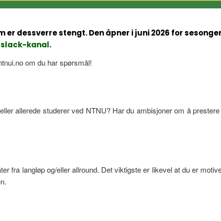
 er dessverre stengt. Den åpner i juni 2026 for sesonge
 slack-kanal
.
tnui.no om du har spørsmål!
ller allerede studerer ved NTNU? Har du ambisjoner om å prestere 
r fra langløp og/eller allround. Det viktigste er likevel at du er motive
en.