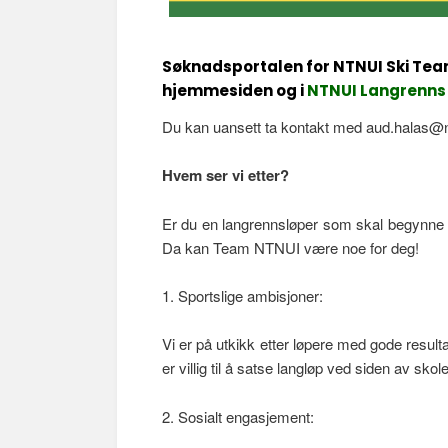
Søknadsportalen for NTNUI Ski Team
hjemmesiden og i
NTNUI Langrenns
Du kan uansett ta kontakt med aud.halas@n
Hvem ser vi etter?
Er du en langrennsløper som skal begynne e
Da kan Team NTNUI være noe for deg!
1. Sportslige ambisjoner:
Vi er på utkikk etter løpere med gode resultate
er villig til å satse langløp ved siden av skol
2. Sosialt engasjement: