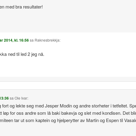
ten med bra resultater!
ar 2014, kl. 16:56
sa
Raknesbrekkja
:
kka ned til led 2 jeg nå.
 13:36
sa
Ole Ivar
:
g fort og lekte seg med Jesper Modin og andre storheter i tetfeltet. S
tt løp for oss andre som lå baki bakevja og slet med kondisen. Det bl
teen tar ut som kaptein og hjelperytter av Martin og Espen til Vasal