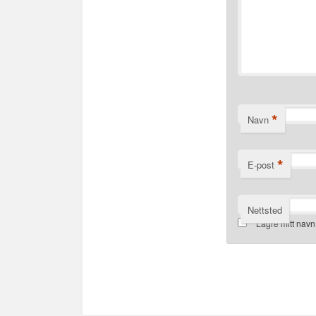
*
Navn
*
E-post
Nettsted
Lagre mitt navn
Alternative: