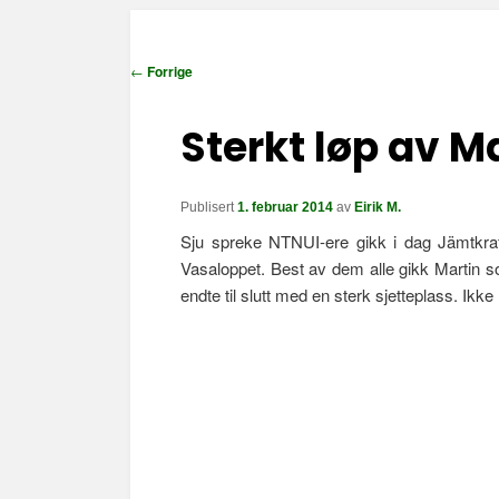
I
←
Forrige
n
n
Sterkt løp av M
l
e
g
Publisert
1. februar 2014
av
Eirik M.
g
Sju spreke NTNUI-ere gikk i dag Jämtkraf
s
Vasaloppet. Best av dem alle gikk Martin s
n
endte til slutt med en sterk sjetteplass. Ikk
a
v
i
g
a
s
j
o