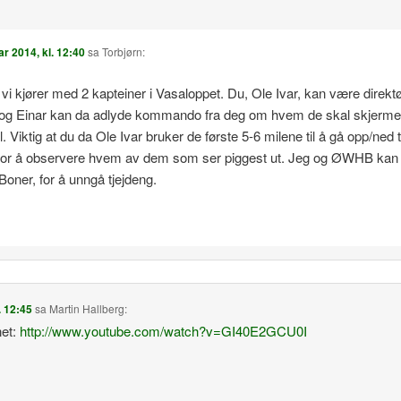
ar 2014, kl. 12:40
sa
Torbjørn
:
 vi kjører med 2 kapteiner i Vasaloppet. Du, Ole Ivar, kan være direktø
v og Einar kan da adlyde kommando fra deg om hvem de skal skjerme 
il. Viktig at du da Ole Ivar bruker de første 5-6 milene til å gå opp/ned ti
for å observere hvem av dem som ser piggest ut. Jeg og ØWHB kan t
Boner, for å unngå tjejdeng.
. 12:45
sa
Martin Hallberg
:
net:
http://www.youtube.com/watch?v=GI40E2GCU0I