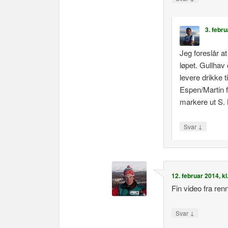
3. febru
Jeg foreslår at
løpet. Gullha
levere drikke t
Espen/Martin 
markere ut S. 
↓
Svar
12. februar 2014, kl
Fin video fra ren
↓
Svar