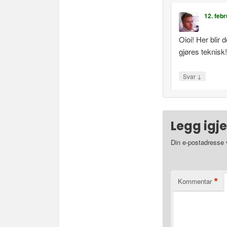
12. febr
Oioi! Her blir 
gjøres teknisk!
↓
Svar
Legg igj
Din e-postadresse vi
*
Kommentar