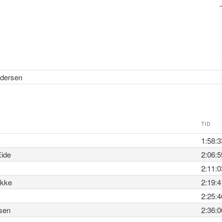
dersen
TID
1:58:3
Eide
2:06:5
2:11:0
ekke
2:19:4
2:25:4
sen
2:36:0