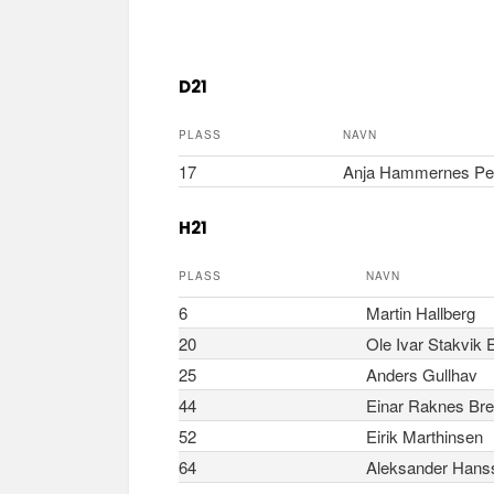
n
D21
PLASS
NAVN
17
Anja Hammernes Pe
H21
PLASS
NAVN
6
Martin Hallberg
20
Ole Ivar Stakvik 
25
Anders Gullhav
44
Einar Raknes Br
52
Eirik Marthinsen
64
Aleksander Hans