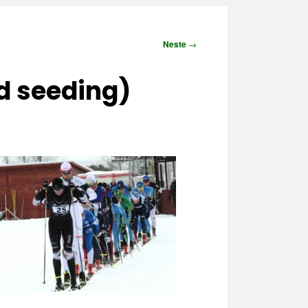
Neste
→
ed seeding)