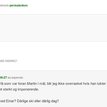
Bokmerk
permalenken
.
 MED SEEDING)
”
 09:27
sa
espenas
:
å som var foran Martin i mål, blir jeg ikke overrasket hvis han lukter 
t sterkt og imponerende.
d Einar? Dårlige ski eller dårlig dag?