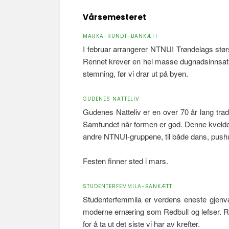
Vårsemesteret
MARKA-RUNDT-BANKÆTT
I februar arrangerer NTNUI Trøndelags stør
Rennet krever en hel masse dugnadsinnsats,
stemning, før vi drar ut på byen.
GUDENES NATTELIV
Gudenes Natteliv er en over 70 år lang tra
Samfundet når formen er god. Denne kvelden 
andre NTNUI-gruppene, til både dans, pushu
Festen finner sted i mars.
STUDENTERFEMMILA-BANKÆTT
Studenterfemmila er verdens eneste gjenvær
moderne ernæring som Redbull og lefser. Ren
for å ta ut det siste vi har av krefter.