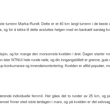
ste turrenn Marka-Rundt. Dette er et 40 km langt turrenn i de beste
 og for å lokke til dette avsluttes helgen med en bankætt søndag k
disjon, og for mange den morsomste kvelden i året. Dagen starter m
leier NTNUI hele runde røde, og din inngangsbillett er grønne, gule 
p-konkurranse og innendørsorientering. Kvelden er alltid populær,
ende individuelle femmil. Her gåes det to runder av 25 km, og på run
net finner sted siste lørdagen i mars, og på kvelden er det selvsag