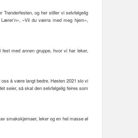
derfesten, og her stiller vi selvfølgelig
 i Lærer’n», «Vil du værra med meg hjem»,
 fest med annen gruppe, hvor vi har leker,
t oss å være langt bedre. Høsten 2021 slo vi
et seier, så skal den selvfølgelig feires som
rm av smakskjemaer, leker og en hel masse øl