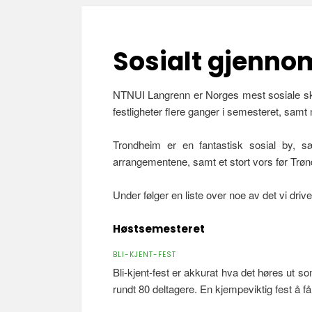
Sosialt gjenno
NTNUI Langrenn er Norges mest sosiale skikl
festligheter flere ganger i semesteret, sam
Trondheim er en fantastisk sosial by, s
arrangementene, samt et stort vors før Trøn
Under følger en liste over noe av det vi driv
Høstsemesteret
BLI-KJENT-FEST
Bli-kjent-fest er akkurat hva det høres ut s
rundt 80 deltagere. En kjempeviktig fest å f