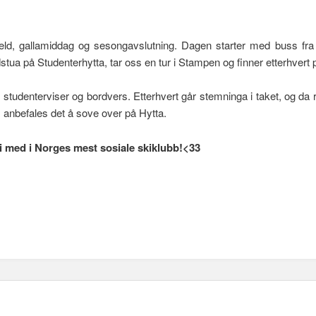
ld, gallamiddag og sesongavslutning. Dagen starter med buss fra 
dstua på Studenterhytta, tar oss en tur i Stampen og finner etterhvert p
studenterviser og bordvers. Etterhvert går stemninga i taket, og da ry
, anbefales det å sove over på Hytta.
li med i Norges mest sosiale skiklubb!<33