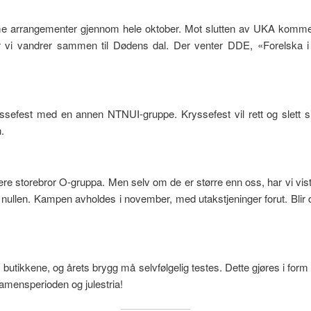
rrangementer gjennom hele oktober. Mot slutten av UKA kommer Trøn
 før vi vandrer sammen til Dødens dal. Der venter DDE, «Forelska
ssefest med en annen NTNUI-gruppe. Kryssefest vil rett og slett si
.
være storebror O-gruppa. Men selv om de er større enn oss, har vi vis
e nullen. Kampen avholdes i november, med utakstjeninger forut. Blir d
 butikkene, og årets brygg må selvfølgelig testes. Dette gjøres i fo
samensperioden og julestria!