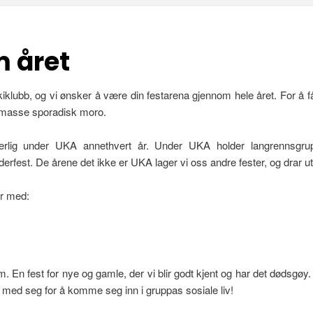
m året
ubb, og vi ønsker å være din festarena gjennom hele året. For å få ti
t masse sporadisk moro.
ærlig under UKA annethvert år. Under UKA holder langrennsgrup
derfest. De årene det ikke er UKA lager vi oss andre fester, og drar 
er med:
om. En fest for nye og gamle, der vi blir godt kjent og har det dødsgøy
å med seg for å komme seg inn i gruppas sosiale liv!