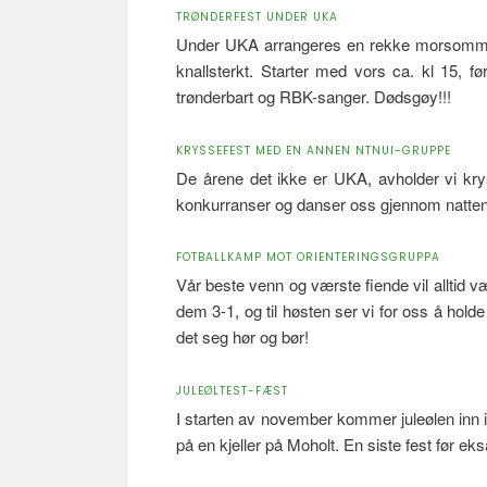
TRØNDERFEST UNDER UKA
Under UKA arrangeres en rekke morsomme a
knallsterkt. Starter med vors ca. kl 15,
trønderbart og RBK-sanger. Dødsgøy!!!
KRYSSEFEST MED EN ANNEN NTNUI-GRUPPE
De årene det ikke er UKA, avholder vi kry
konkurranser og danser oss gjennom natten
FOTBALLKAMP MOT ORIENTERINGSGRUPPA
Vår beste venn og værste fiende vil alltid 
dem 3-1, og til høsten ser vi for oss å hold
det seg hør og bør!
JULEØLTEST-FÆST
I starten av november kommer juleølen inn i
på en kjeller på Moholt. En siste fest før ek