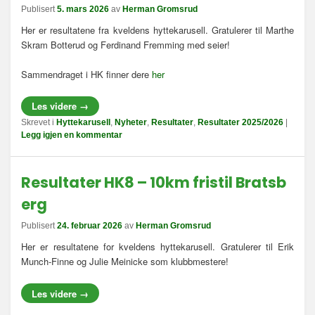
Publisert
5. mars 2026
av
Herman Gromsrud
Her er resultatene fra kveldens hyttekarusell. Gratulerer til Marthe
Skram Botterud og Ferdinand Fremming med seier!
Sammendraget i HK finner dere
her
Les videre
→
Skrevet i
Hyttekarusell
,
Nyheter
,
Resultater
,
Resultater 2025/2026
|
Legg igjen en kommentar
Resultater HK8 – 10km fristil Bratsb
erg
Publisert
24. februar 2026
av
Herman Gromsrud
Her er resultatene for kveldens hyttekarusell. Gratulerer til Erik
Munch-Finne og Julie Meinicke som klubbmestere!
Les videre
→