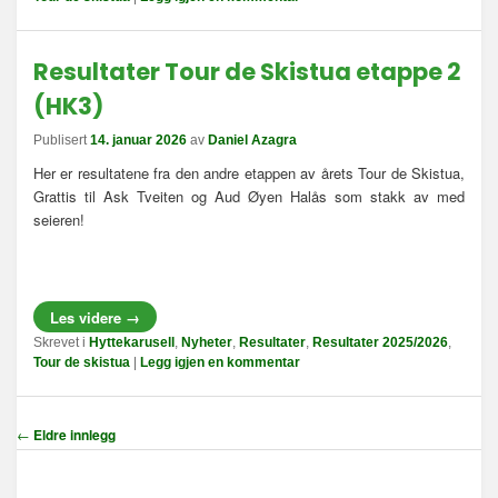
Resultater Tour de Skistua etappe 2
(HK3)
Publisert
14. januar 2026
av
Daniel Azagra
Her er resultatene fra den andre etappen av årets Tour de Skistua,
Grattis til Ask Tveiten og Aud Øyen Halås som stakk av med
seieren!
Les videre
→
Skrevet i
Hyttekarusell
,
Nyheter
,
Resultater
,
Resultater 2025/2026
,
Tour de skistua
|
Legg igjen en kommentar
I
←
Eldre innlegg
n
n