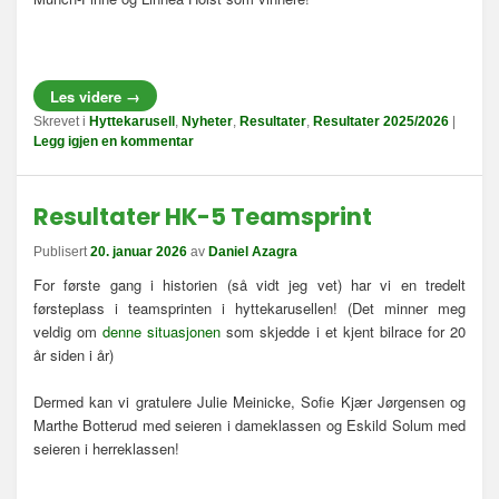
Les videre
→
Skrevet i
Hyttekarusell
,
Nyheter
,
Resultater
,
Resultater 2025/2026
|
Legg igjen en kommentar
Resultater HK-5 Teamsprint
Publisert
20. januar 2026
av
Daniel Azagra
For første gang i historien (så vidt jeg vet) har vi en tredelt
førsteplass i teamsprinten i hyttekarusellen! (Det minner meg
veldig om
denne situasjonen
som skjedde i et kjent bilrace for 20
år siden i år)
Dermed kan vi gratulere Julie Meinicke, Sofie Kjær Jørgensen og
Marthe Botterud med seieren i dameklassen og Eskild Solum med
seieren i herreklassen!