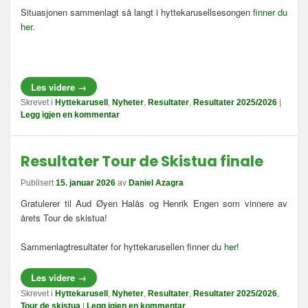
Situasjonen sammenlagt så langt i hyttekarusellsesongen
finner du
her.
Les videre
→
Skrevet i
Hyttekarusell
,
Nyheter
,
Resultater
,
Resultater 2025/2026
|
Legg igjen en kommentar
Resultater Tour de Skistua finale
Publisert
15. januar 2026
av
Daniel Azagra
Gratulerer til Aud Øyen Halås og Henrik Engen som vinnere av
årets Tour de skistua!
Sammenlagtresultater for hyttekarusellen finner du
her!
Les videre
→
Skrevet i
Hyttekarusell
,
Nyheter
,
Resultater
,
Resultater 2025/2026
,
Tour de skistua
|
Legg igjen en kommentar