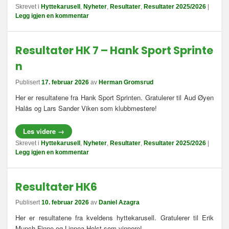
Skrevet i
Hyttekarusell
,
Nyheter
,
Resultater
,
Resultater 2025/2026
|
Legg igjen en kommentar
Resultater HK 7 – Hank Sport Sprinte
n
Publisert
17. februar 2026
av
Herman Gromsrud
Her er resultatene fra Hank Sport Sprinten. Gratulerer til Aud Øyen
Halås og Lars Sander Viken som klubbmestere!
Les videre
→
Skrevet i
Hyttekarusell
,
Nyheter
,
Resultater
,
Resultater 2025/2026
|
Legg igjen en kommentar
Resultater HK6
Publisert
10. februar 2026
av
Daniel Azagra
Her er resultatene fra kveldens hyttekarusell. Gratulerer til Erik
Munch-Finne og Linnea Holst som vinnere!