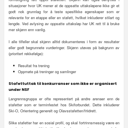
situasjoner hvor UK mener at de oppsatte uttaksløpene ikke gir et
godt nok grunnlag for å teste spesifikke egenskaper som er
relevante for en etappe eller en stafett, hvilket inkluderer stilart og
lengde. Ved avlysing av oppsatte uttaksløp har UK rett til å bruke
mer skjønn enn vanlig.
I alle tilfeller skal skjønn alltid dokumenteres i form av resultater
eller godt begrunnete vurderinger. Skjønn utøves på bakgrunn av
(prioritert rekkefølge):
Resultat fra trening
Oppmøte på treninger og samlinger
Stafettuttak til konkurranser som ikke er organisert
under NSF
Langrennsgruppa er ofte representert på andre arenaer enn de
stafetter som er terminfestet hos Skiforbundet. Dette inkluderer
Ski-O, Orientering generelt og Olavsstafetten/friidrett.
Slike stafetter har en sosial profil, og skal fortrinnsmessig være en