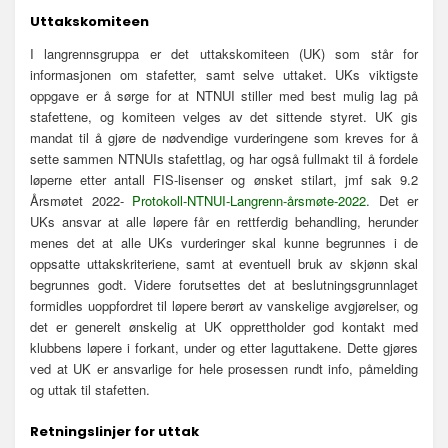
Uttakskomiteen
I langrennsgruppa er det uttakskomiteen (UK) som står for
informasjonen om stafetter, samt selve uttaket. UKs viktigste
oppgave er å sørge for at NTNUI stiller med best mulig lag på
stafettene, og komiteen velges av det sittende styret. UK gis
mandat til å gjøre de nødvendige vurderingene som kreves for å
sette sammen NTNUIs stafettlag, og har også fullmakt til å fordele
løperne etter antall FIS-lisenser og ønsket stilart, jmf sak 9.2
Årsmøtet 2022-
Protokoll-NTNUI-Langrenn-årsmøte-2022.
Det er
UKs ansvar at alle løpere får en rettferdig behandling, herunder
menes det at alle UKs vurderinger skal kunne begrunnes i de
oppsatte uttakskriteriene, samt at eventuell bruk av skjønn skal
begrunnes godt. Videre forutsettes det at beslutningsgrunnlaget
formidles uoppfordret til løpere berørt av vanskelige avgjørelser, og
det er generelt ønskelig at UK opprettholder god kontakt med
klubbens løpere i forkant, under og etter laguttakene. Dette gjøres
ved at UK er ansvarlige for hele prosessen rundt info, påmelding
og uttak til stafetten.
Retningslinjer for uttak