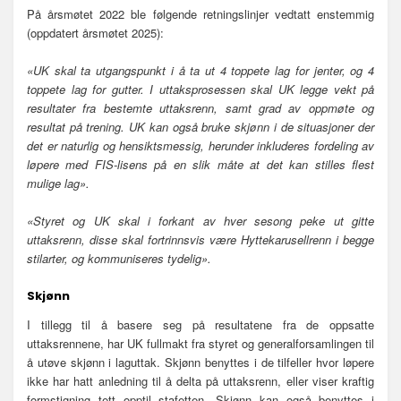
På årsmøtet 2022 ble følgende retningslinjer vedtatt enstemmig
(oppdatert årsmøtet 2025):
«UK skal ta utgangspunkt i å ta ut 4 toppete lag for jenter, og 4
toppete lag for gutter. I uttaksprosessen skal UK legge vekt på
resultater fra bestemte uttaksrenn, samt grad av oppmøte og
resultat på trening. UK kan også bruke skjønn i de situasjoner der
det er naturlig og hensiktsmessig, herunder inkluderes fordeling av
løpere med FIS-lisens på en slik måte at det kan stilles flest
mulige lag».
«Styret og UK skal i forkant av hver sesong peke ut gitte
uttaksrenn, disse skal fortrinnsvis være Hyttekarusellrenn i begge
stilarter, og kommuniseres tydelig».
Skjønn
I tillegg til å basere seg på resultatene fra de oppsatte
uttaksrennene, har UK fullmakt fra styret og generalforsamlingen til
å utøve skjønn i laguttak. Skjønn benyttes i de tilfeller hvor løpere
ikke har hatt anledning til å delta på uttaksrenn, eller viser kraftig
formstigning tett opptil stafetten. Skjønn kan også benyttes i