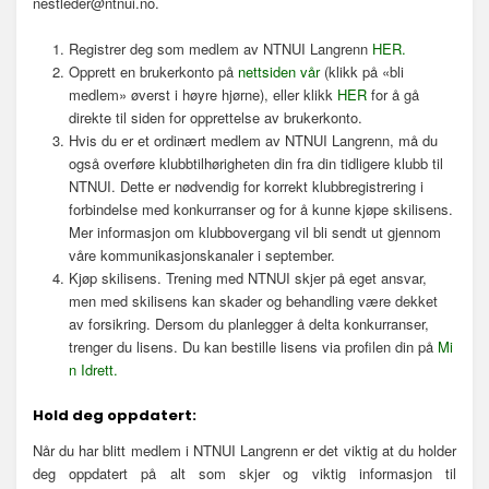
nestleder@ntnui.no.
Registrer deg som medlem av NTNUI Langrenn
HER.
Opprett en brukerkonto på
nettsiden vår
(klikk på «bli
medlem» øverst i høyre hjørne), eller klikk
HER
for å gå
direkte til siden for opprettelse av brukerkonto.
Hvis du er et ordinært medlem av NTNUI Langrenn, må du
også overføre klubbtilhørigheten din fra din tidligere klubb til
NTNUI. Dette er nødvendig for korrekt klubbregistrering i
forbindelse med konkurranser og for å kunne kjøpe skilisens.
Mer informasjon om klubbovergang vil bli sendt ut gjennom
våre kommunikasjonskanaler i september.
Kjøp skilisens. Trening med NTNUI skjer på eget ansvar,
men med skilisens kan skader og behandling være dekket
av forsikring. Dersom du planlegger å delta konkurranser,
trenger du lisens. Du kan bestille lisens via profilen din på
Mi
n Idrett.
Hold deg oppdatert:
Når du har blitt medlem i NTNUI Langrenn er det viktig at du holder
deg oppdatert på alt som skjer og viktig informasjon til