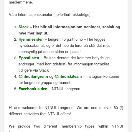
medlemmene.
Våre informasjonskanaler (i prioritert rekkefølge):
Slack
– Her blir all informasjon om treninger, sosialt og
mye mer lagt ut.
Hjemmesiden
– langrenn.org.ntnu.no – Her legges
nyhetssaker ut, og er det noe du lurer på står det mest
sannsynlig på denne siden en plass!
Epostlisten
– Brukes dersom det kommer betydelige
endringer (med kort tidsfrist) fra informasjon formidlet
tidligere via Slack
@ntnuilangrenn
og
@ntnuiskiteam
– Instagramkontoene
for langrennsgruppa og teamet.
Facebook siden
– NTNUI Langrenn
Hi and welcome to NTNUI Langrenn. We are one of over 80 (!)
different activities that NTNUI offers!
We provide two different membership types within NTNUI