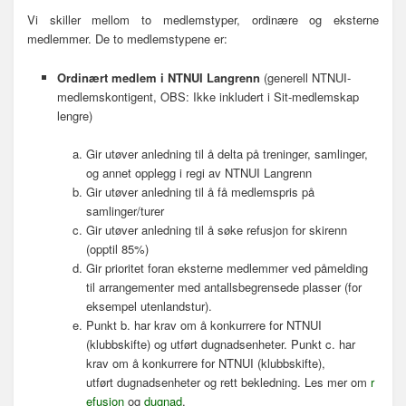
Vi skiller mellom to medlemstyper, ordinære og eksterne
medlemmer.
De to medlemstypene er:
Ordinært medlem
i NTNUI Langrenn
(generell NTNUI-
medlemskontigent, OBS: Ikke inkludert i Sit-medlemskap
lengre)
Gir utøver anledning til å delta på treninger, samlinger,
og annet opplegg i regi av NTNUI Langrenn
Gir utøver anledning til å få medlemspris på
samlinger/turer
Gir utøver anledning til å søke refusjon for skirenn
(opptil 85%)
Gir prioritet foran eksterne medlemmer ved påmelding
til arrangementer med antallsbegrensede plasser (for
eksempel utenlandstur).
Punkt b. har krav om å konkurrere for NTNUI
(klubbskifte) og utført dugnadsenheter. Punkt c. har
krav om å konkurrere for NTNUI (klubbskifte),
utført dugnadsenheter og rett bekledning. Les mer om
r
efusjon
og
dugnad
.