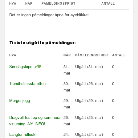
HVA
NÅR
PÅMELDINGSFRIST
ANTALL
Det er ingen påmeldinger åpne for øyeblikket
Ti siste utgåtte påmeldinger:
HVA
NÅR
PÅMELDINGSFRIST
ANTALL
Søndagsløpetur
31.
Utgått (31. mai)
0
mai
Trondheimsstafetten
30.
Utgått (26. mai)
0
mai
Morgenjogg
29.
Utgått (29. mai)
0
mai
Dragvoll-testløp og sommera
26.
Utgått (25. mai)
0
vslutning -NY INFO!
mai
Langtur rulleski
24.
Utgått (24. mai)
0