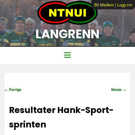
Bli Medlem
|
Logg inn
LANGRENN
I
←
Forrige
Neste
→
n
n
Resultater Hank-Sport-
l
e
g
sprinten
g
s