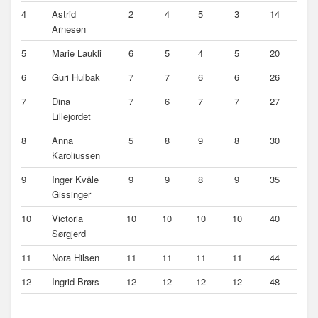
4
Astrid
2
4
5
3
14
Arnesen
5
Marie Laukli
6
5
4
5
20
6
Guri Hulbak
7
7
6
6
26
7
Dina
7
6
7
7
27
Lillejordet
8
Anna
5
8
9
8
30
Karoliussen
9
Inger Kvåle
9
9
8
9
35
Gissinger
10
Victoria
10
10
10
10
40
Sørgjerd
11
Nora Hilsen
11
11
11
11
44
12
Ingrid Brørs
12
12
12
12
48