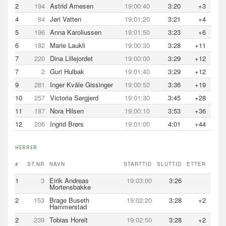
2
194
Astrid Arnesen
19:00:40
3:20
+3
4
84
Jøri Vatten
19:01:20
3:21
+4
5
196
Anna Karoliussen
19:01:50
3:23
+6
6
182
Marie Laukli
19:00:30
3:28
+11
7
220
Dina Lillejordet
19:00:00
3:29
+12
7
2
Guri Hulbak
19:01:40
3:29
+12
9
281
Inger Kvåle Gissinger
19:00:50
3:36
+19
10
257
Victoria Sørgjerd
19:01:30
3:45
+28
11
187
Nora Hilsen
19:00:10
3:53
+36
12
206
Ingrid Brørs
19:01:00
4:01
+44
HERRER
#
ST.NR
NAVN
STARTTID
SLUTTID
ETTER
1
3
Eirik Andreas
19:03:00
3:26
Mortensbakke
2
153
Brage Buseth
19:02:20
3:28
+2
Hammerstad
2
239
Tobias Horelt
19:02:50
3:28
+2