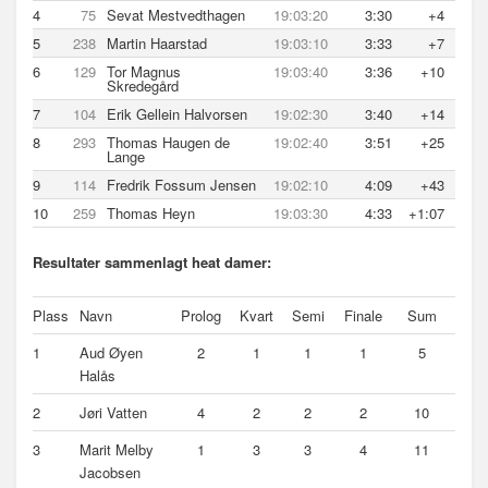
4
75
Sevat Mestvedthagen
19:03:20
3:30
+4
5
238
Martin Haarstad
19:03:10
3:33
+7
6
129
Tor Magnus
19:03:40
3:36
+10
Skredegård
7
104
Erik Gellein Halvorsen
19:02:30
3:40
+14
8
293
Thomas Haugen de
19:02:40
3:51
+25
Lange
9
114
Fredrik Fossum Jensen
19:02:10
4:09
+43
10
259
Thomas Heyn
19:03:30
4:33
+1:07
Resultater sammenlagt heat damer:
Plass
Navn
Prolog
Kvart
Semi
Finale
Sum
1
Aud Øyen
2
1
1
1
5
Halås
2
Jøri Vatten
4
2
2
2
10
3
Marit Melby
1
3
3
4
11
Jacobsen