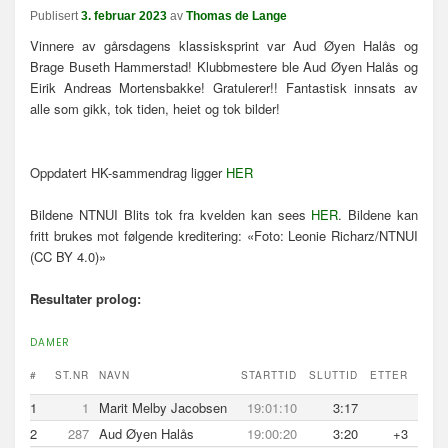
n
Publisert
3. februar 2023
av
Thomas de Lange
a
Vinnere av gårsdagens klassisksprint var Aud Øyen Halås og
v
Brage Buseth Hammerstad! Klubbmestere ble Aud Øyen Halås og
i
Eirik Andreas Mortensbakke! Gratulerer!! Fantastisk innsats av
g
alle som gikk, tok tiden, heiet og tok bilder!
a
s
j
Oppdatert HK-sammendrag ligger
HER
o
n
Bildene NTNUI Blits tok fra kvelden kan sees
HER
. Bildene kan
fritt brukes mot følgende kreditering: «Foto: Leonie Richarz/NTNUI
(CC BY 4.0)»
Resultater prolog:
DAMER
#
ST.NR
NAVN
STARTTID
SLUTTID
ETTER
1
1
Marit Melby Jacobsen
19:01:10
3:17
2
287
Aud Øyen Halås
19:00:20
3:20
+3