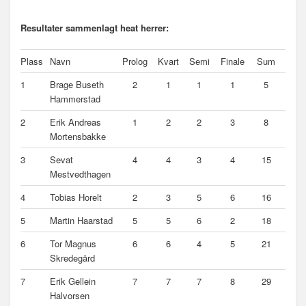
Resultater sammenlagt heat herrer:
Plass
Navn
Prolog
Kvart
Semi
Finale
Sum
1
Brage Buseth
2
1
1
1
5
Hammerstad
2
Erik Andreas
1
2
2
3
8
Mortensbakke
3
Sevat
4
4
3
4
15
Mestvedthagen
4
Tobias Horelt
2
3
5
6
16
5
Martin Haarstad
5
5
6
2
18
6
Tor Magnus
6
6
4
5
21
Skredegård
7
Erik Gellein
7
7
7
8
29
Halvorsen