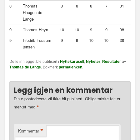
8
Thomas
8
8
8
7
31
Haugen de
Lange
9
Thomas Heyn
10
10
9
9
38
9
Fredrik Fossum
9
9
10
10
38
jensen
Dette innlegget ble publisert i
Hyttekarusell
,
Nyheter
,
Resultater
av
Thomas de Lange
. Bokmerk
permalenken
.
Legg igjen en kommentar
Din e-postadresse vil ikke bli publisert.
Obligatoriske felt er
*
merket med
*
Kommentar