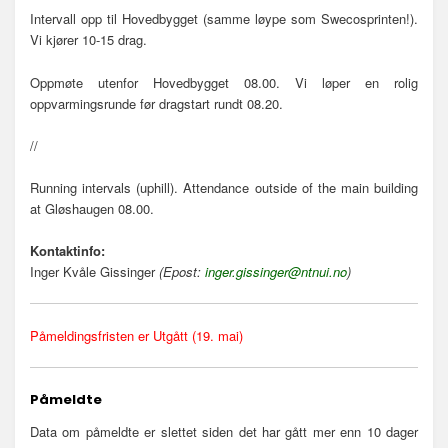
Intervall opp til Hovedbygget (samme løype som Swecosprinten!).
Vi kjører 10-15 drag.
Oppmøte utenfor Hovedbygget 08.00. Vi løper en rolig
oppvarmingsrunde før dragstart rundt 08.20.
//
Running intervals (uphill). Attendance outside of the main building
at Gløshaugen 08.00.
Kontaktinfo:
Inger Kvåle Gissinger
(Epost:
inger.gissinger@ntnui.no
)
Påmeldingsfristen er Utgått (19. mai)
Påmeldte
Data om påmeldte er slettet siden det har gått mer enn 10 dager