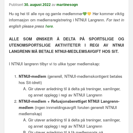
n
Publisert
30. august 2022
av
martinesogn
a
Hu og hei til alle nye og gamle medlemmer
Her kommer viktig
v
informasjon om medlemsregistrering i NTNUI Langrenn.
For text in
i
english please press
here.
g
a
ALLE SOM ØNSKER Å DELTA PÅ SPORTSLIGE OG
s
UTENOMSPORTSLIGE AKTIVITETER I REGI AV NTNUI
j
LANGRENN MÅ BETALE NTNUI-MEDLEMSAVGIFT HOS SIT.
o
n
I NTNUI langrenn tilbyr vi to ulike typer medlemskap:
NTNUI-medlem
(generell, NTNUI-medlemskontigent betales
hos Sit-idrett)
Gir utøver anledning til å delta på treninger, samlinger,
og annet opplegg i regi av NTNUI Langrenn
NTNUI-medlem + Refusjonsberettiget NTNUI Langrenn-
medlem
(ingen innmeldingsavgift foruten generelt NTNUI
medlemskap)
Gir utøver anledning til å delta på treninger, samlinger,
og annet opplegg i regi av NTNUI Langrenn
Gir utøver anledning til å få medlemspris på