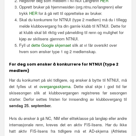
Registrer deg som medlem i NTNUI Langrenn
HER
Opprett bruker på hjemmesiden (org.ntnu.no/langrenn) eller
trykk
HER
for å gå rett til opprettelse av bruker.
Skal du konkurrere for NTNUI (type 2 medlem) må du i tillegg
melde klubbovergang fra din gamle klubb til NTNUI. Dette for
at klubb skal bli riktig ved påmelding til renn og mulighet for
kjøp av skilisens gjennom NTNUI.
Fyll ut
dette Google skjemaet
slik at vi får oversikt over
hvem som ønsker type 1 og 2 medlemskap.
For deg som ønsker å konkurrere for NTNUI (type 2
medlem)
Har du konkurrert på ski tidligere, og ønsker å bytte til NTNUI, må
det fylles ut et
overgangsskjema
. Dette skal skje i god tid før
skisesongen slik at klubbovergangen registreres før sesongen
starter. Derfor settes fristen for innsending av klubbovergang til
søndag 25. september.
Hvis du ønsker å gå NC, NM eller eliteklasse på langløp eller andre
internasjonale renn, kreves det en aktiv FIS-lisens. Har du ikke
hatt aktiv FIS-lisens fra tidligere må et AD-skjema (Athletes