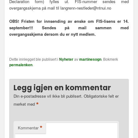
Declaration form) fylles ut. FIS-nummer sendes med
overgangsskjema på mail til langrenn-nestleder@ntnui.no
OBS! Fristen for innsending av ønske om FIS-lisens er 14.
september!!! Sendes på mail sammen med
overgangsskjema dersom du er nytt medlem.
Dette innlegget ble publisert i
Nyheter
av
martinesogn
. Bokmerk
permalenken
.
Legg igjen en kommentar
Din e-postadresse vil ikke bli publisert.
Obligatoriske felt er
*
merket med
*
Kommentar