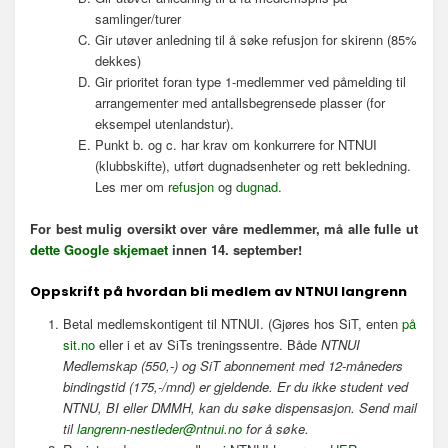
samlinger/turer
Gir utøver anledning til å søke refusjon for skirenn (85%
dekkes)
Gir prioritet foran type 1-medlemmer ved påmelding til
arrangementer med antallsbegrensede plasser (for
eksempel utenlandstur).
Punkt b. og c. har krav om konkurrere for NTNUI
(klubbskifte), utført dugnadsenheter og rett bekledning.
Les mer om
refusjon
og
dugnad
.
For best mulig oversikt over våre medlemmer, må alle fulle ut
dette Google skjemaet
innen 14. september!
Oppskrift på hvordan bli medlem av NTNUI langrenn
Betal medlemskontigent til NTNUI. (Gjøres hos SiT, enten
på
sit.no
eller i et av SiTs treningssentre. Både
NTNUI
Medlemskap (550,-) og SiT abonnement med 12-måneders
bindingstid (175,-/mnd) er gjeldende.
Er du ikke student ved
NTNU, BI eller DMMH, kan du søke dispensasjon. Send mail
til
langrenn-nestleder@ntnui.no
for å søke.