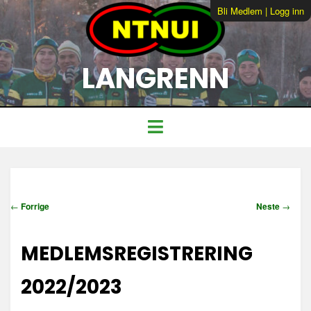
Bli Medlem
|
Logg inn
LANGRENN
I
←
Forrige
Neste
→
n
n
MEDLEMSREGISTRERING
l
e
g
2022/2023
g
s