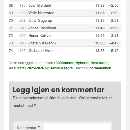
68
180
Joar Gjerdahl
11:33
+2:50
69
220
Vetle Naterstad
11:35
+2:52
70
228
Ottar Sagerup
11:36
+2:53
71
240
Jonas Jacobsen
11:49
+3:06
72
209
Runar Kårtveit
11:56
+3:13
73
216
Jostein Aakervik
13:30
+4:47
74
195
Gulbrand Alme
13:55
+5:12
Dette innlegget ble publisert i
3000meter
,
Nyheter
,
Resultater
,
Resultater 2025/2026
av
Daniel Azagra
. Bokmerk
permalenken
.
Legg igjen en kommentar
Din e-postadresse vil ikke bli publisert.
Obligatoriske felt er
*
merket med
*
Kommentar