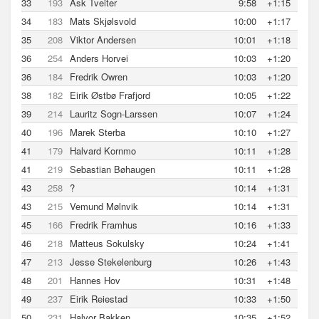
33
193
Ask Tveiter
9:58
+1:15
34
183
Mats Skjølsvold
10:00
+1:17
35
208
Viktor Andersen
10:01
+1:18
36
254
Anders Horvei
10:03
+1:20
36
184
Fredrik Owren
10:03
+1:20
38
182
Eirik Østbø Frafjord
10:05
+1:22
39
214
Lauritz Sogn-Larssen
10:07
+1:24
40
196
Marek Sterba
10:10
+1:27
41
179
Halvard Kornmo
10:11
+1:28
41
219
Sebastian Bøhaugen
10:11
+1:28
43
258
?
10:14
+1:31
43
215
Vemund Mølnvik
10:14
+1:31
45
166
Fredrik Framhus
10:16
+1:33
46
218
Matteus Sokulsky
10:24
+1:41
47
213
Jesse Stekelenburg
10:26
+1:43
48
201
Hannes Hov
10:31
+1:48
49
237
Eirik Reiestad
10:33
+1:50
50
231
Halvor Bakken
10:35
+1:52