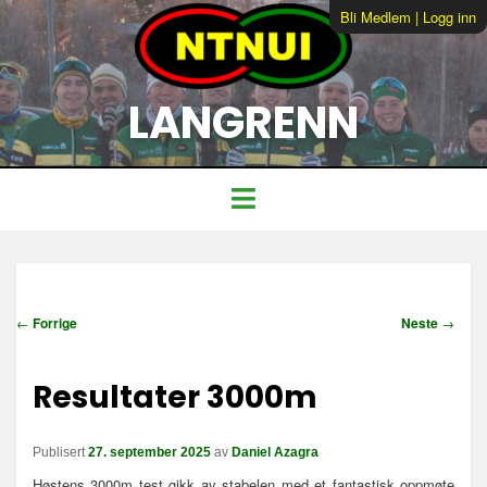
Bli Medlem
|
Logg inn
LANGRENN
I
←
Forrige
Neste
→
n
n
Resultater 3000m
l
e
g
Publisert
27. september 2025
av
Daniel Azagra
g
s
Høstens 3000m test gikk av stabelen med et fantastisk oppmøte