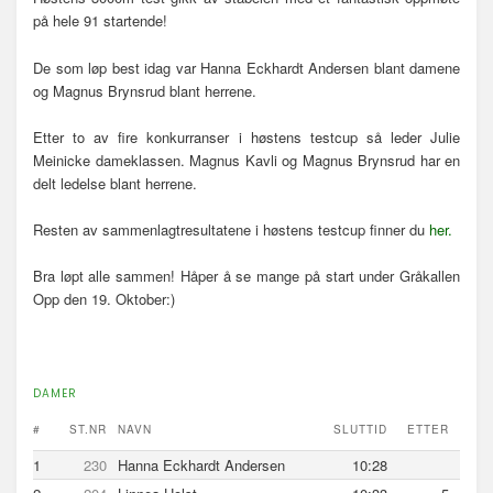
n
på hele 91 startende!
a
v
De som løp best idag var Hanna Eckhardt Andersen blant damene
i
og Magnus Brynsrud blant herrene.
g
a
Etter to av fire konkurranser i høstens testcup så leder Julie
s
Meinicke dameklassen. Magnus Kavli og Magnus Brynsrud har en
j
delt ledelse blant herrene.
o
n
Resten av sammenlagtresultatene i høstens testcup finner du
her.
Bra løpt alle sammen! Håper å se mange på start under Gråkallen
Opp den 19. Oktober:)
DAMER
#
ST.NR
NAVN
SLUTTID
ETTER
1
230
Hanna Eckhardt Andersen
10:28