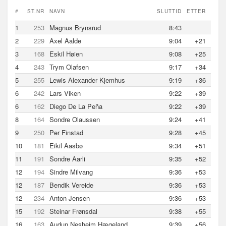
#
ST.NR
NAVN
SLUTTID
ETTER
1
253
Magnus Brynsrud
8:43
2
229
Axel Aalde
9:04
+21
3
168
Eskil Høien
9:08
+25
4
243
Trym Olafsen
9:17
+34
5
255
Lewis Alexander Kjemhus
9:19
+36
6
242
Lars Viken
9:22
+39
6
162
Diego De La Peña
9:22
+39
8
164
Sondre Olaussen
9:24
+41
9
250
Per Finstad
9:28
+45
10
181
Eikil Aasbø
9:34
+51
11
191
Sondre Aarli
9:35
+52
12
194
Sindre Milvang
9:36
+53
12
187
Bendik Vereide
9:36
+53
12
234
Anton Jensen
9:36
+53
15
192
Steinar Frønsdal
9:38
+55
16
163
Audun Nesheim Hægeland
9:39
+56