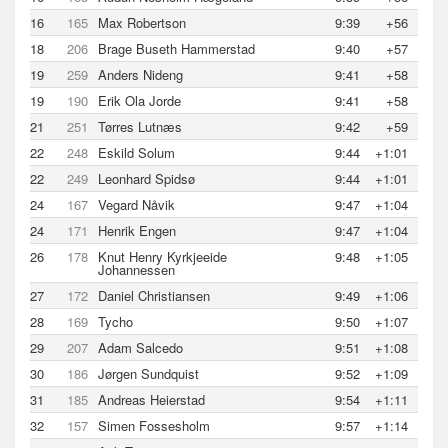
16
165
Max Robertson
9:39
+56
18
206
Brage Buseth Hammerstad
9:40
+57
19
259
Anders Nideng
9:41
+58
19
190
Erik Ola Jorde
9:41
+58
21
251
Tørres Lutnæs
9:42
+59
22
248
Eskild Solum
9:44
+1:01
22
249
Leonhard Spidsø
9:44
+1:01
24
167
Vegard Nåvik
9:47
+1:04
24
171
Henrik Engen
9:47
+1:04
26
178
Knut Henry Kyrkjeeide
9:48
+1:05
Johannessen
27
172
Daniel Christiansen
9:49
+1:06
28
169
Tycho
9:50
+1:07
29
207
Adam Salcedo
9:51
+1:08
30
186
Jørgen Sundquist
9:52
+1:09
31
185
Andreas Heierstad
9:54
+1:11
32
157
Simen Fossesholm
9:57
+1:14