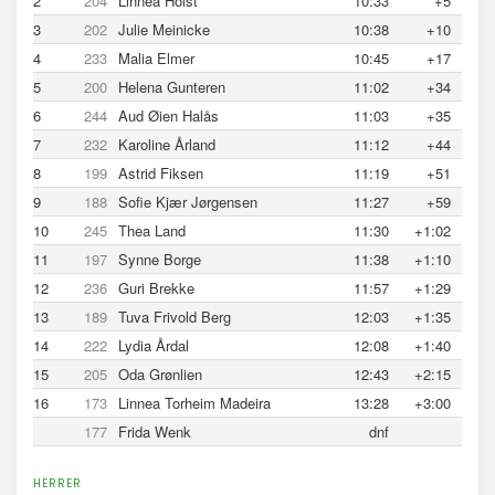
2
204
Linnea Holst
10:33
+5
3
202
Julie Meinicke
10:38
+10
4
233
Malia Elmer
10:45
+17
5
200
Helena Gunteren
11:02
+34
6
244
Aud Øien Halås
11:03
+35
7
232
Karoline Årland
11:12
+44
8
199
Astrid Fiksen
11:19
+51
9
188
Sofie Kjær Jørgensen
11:27
+59
10
245
Thea Land
11:30
+1:02
11
197
Synne Borge
11:38
+1:10
12
236
Guri Brekke
11:57
+1:29
13
189
Tuva Frivold Berg
12:03
+1:35
14
222
Lydia Årdal
12:08
+1:40
15
205
Oda Grønlien
12:43
+2:15
16
173
Linnea Torheim Madeira
13:28
+3:00
177
Frida Wenk
dnf
HERRER