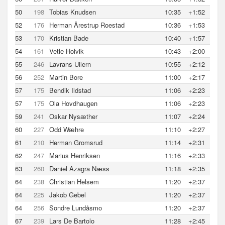
50
198
Tobias Knudsen
10:35
+1:52
52
176
Herman Årestrup Roestad
10:36
+1:53
53
170
Kristian Bade
10:40
+1:57
54
161
Vetle Holvik
10:43
+2:00
55
246
Lavrans Ullern
10:55
+2:12
56
252
Martin Bore
11:00
+2:17
57
175
Bendik Ildstad
11:06
+2:23
57
175
Ola Hovdhaugen
11:06
+2:23
59
241
Oskar Nysæther
11:07
+2:24
60
227
Odd Wæhre
11:10
+2:27
61
210
Herman Gromsrud
11:14
+2:31
62
247
Marius Henriksen
11:16
+2:33
63
260
Daniel Azagra Næss
11:18
+2:35
64
238
Christian Helsem
11:20
+2:37
64
225
Jakob Gebel
11:20
+2:37
64
256
Sondre Lundåsmo
11:20
+2:37
67
239
Lars De Bartolo
11:28
+2:45