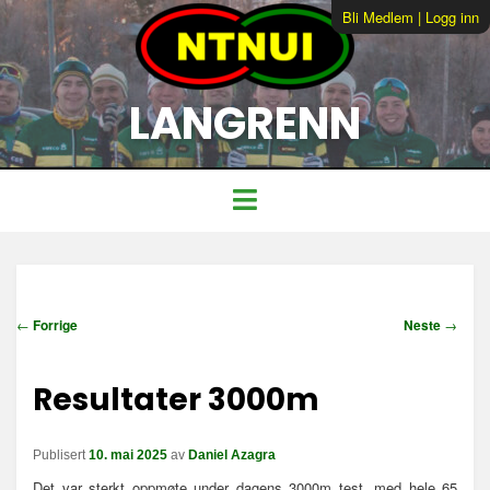
Bli Medlem
|
Logg inn
LANGRENN
I
←
Forrige
Neste
→
n
n
Resultater 3000m
l
e
g
Publisert
10. mai 2025
av
Daniel Azagra
g
s
Det var sterkt oppmøte under dagens 3000m test, med hele 65