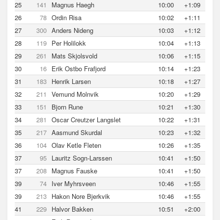
25
141
Magnus Haegh
10:00
+1:09
26
78
Ordin Risa
10:02
+1:11
27
300
Anders Nideng
10:03
+1:12
28
119
Per Holilokk
10:04
+1:13
29
261
Mats Skjolsvold
10:06
+1:15
30
16
Erik Ostbo Frafjord
10:14
+1:23
31
183
Henrik Larsen
10:18
+1:27
32
211
Vemund Molnvik
10:20
+1:29
33
151
Bjorn Rune
10:21
+1:30
34
281
Oscar Creutzer Langslet
10:22
+1:31
35
217
Aasmund Skurdal
10:23
+1:32
36
104
Olav Ketle Fleten
10:26
+1:35
37
95
Lauritz Sogn-Larssen
10:41
+1:50
37
208
Magnus Fauske
10:41
+1:50
39
74
Iver Myhrsveen
10:46
+1:55
39
213
Hakon Nore Bjerkvik
10:46
+1:55
41
229
Halvor Bakken
10:51
+2:00