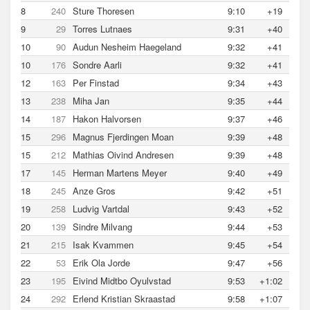
8
240
Sture Thoresen
9:10
+19
9
29
Torres Lutnaes
9:31
+40
10
90
Audun Nesheim Haegeland
9:32
+41
10
176
Sondre Aarli
9:32
+41
12
163
Per Finstad
9:34
+43
13
238
Miha Jan
9:35
+44
14
187
Hakon Halvorsen
9:37
+46
15
296
Magnus Fjerdingen Moan
9:39
+48
15
212
Mathias Oivind Andresen
9:39
+48
17
145
Herman Martens Meyer
9:40
+49
18
245
Anze Gros
9:42
+51
19
258
Ludvig Vartdal
9:43
+52
20
139
Sindre Milvang
9:44
+53
21
215
Isak Kvammen
9:45
+54
22
53
Erik Ola Jorde
9:47
+56
23
195
Eivind Midtbo Oyulvstad
9:53
+1:02
24
292
Erlend Kristian Skraastad
9:58
+1:07