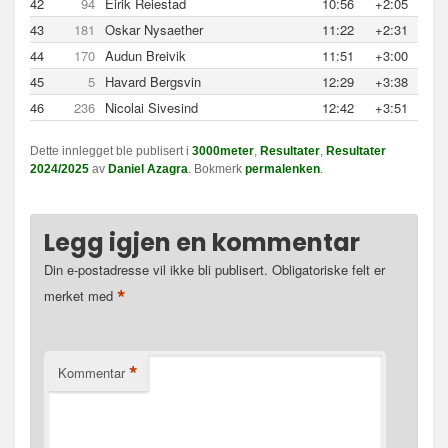
42
94
Eirik Reiestad
10:56
+2:05
43
181
Oskar Nysaether
11:22
+2:31
44
170
Audun Breivik
11:51
+3:00
45
5
Havard Bergsvin
12:29
+3:38
46
236
Nicolai Sivesind
12:42
+3:51
Dette innlegget ble publisert i
3000meter
,
Resultater
,
Resultater
2024/2025
av
Daniel Azagra
. Bokmerk
permalenken
.
Legg igjen en kommentar
Din e-postadresse vil ikke bli publisert.
Obligatoriske felt er
*
merket med
*
Kommentar