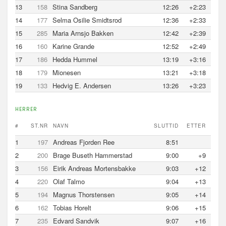
13
158
Stina Sandberg
12:26
+2:23
14
177
Selma Osilie Smidtsrod
12:36
+2:33
15
285
Maria Arnsjo Bakken
12:42
+2:39
16
160
Karine Grande
12:52
+2:49
17
186
Hedda Hummel
13:19
+3:16
18
179
Mionesen
13:21
+3:18
19
133
Hedvig E. Andersen
13:26
+3:23
HERRER
#
ST.NR
NAVN
SLUTTID
ETTER
1
197
Andreas Fjorden Ree
8:51
2
200
Brage Buseth Hammerstad
9:00
+9
3
156
Eirik Andreas Mortensbakke
9:03
+12
4
220
Olaf Talmo
9:04
+13
5
194
Magnus Thorstensen
9:05
+14
6
162
Tobias Horelt
9:06
+15
7
235
Edvard Sandvik
9:07
+16