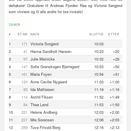
n
deltakere! Gratulerer til Andreas Fjorden Ree og Victoria Sørgjerd
a
som vinnere og til alle andre for bra innsats!
v
i
DAMER
g
a
#
ST.NR
NAVN
SLUTTID
ETTER
s
1
171
Victoria Sorgjerd
10:03
j
2
41
Hanna Sandholt Hansen
10:23
+20
o
3
97
Julie Meinicke
10:32
+29
n
4
147
Sofie Granskogen Bjerregard
10:53
+50
5
161
Maria Foyen
10:54
+51
6
120
Anne Cecilie Nygaard
11:03
+1:00
7
83
Ida Mathiesen
11:19
+1:16
8
113
Astrid Fiksen
11:52
+1:49
9
84
Thea Land
11:53
+1:50
10
221
Helene Andberg
12:03
+2:00
11
227
Mie Sorensen
12:06
+2:03
12
259
Tuva Frivold Berg
12:16
+2:13