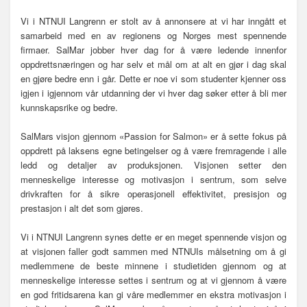
Vi i NTNUI Langrenn er stolt av å annonsere at vi har inngått et
samarbeid med en av regionens og Norges mest spennende
firmaer. SalMar jobber hver dag for å være ledende innenfor
oppdrettsnæringen og har selv et mål om at alt en gjør i dag skal
en gjøre bedre enn i går. Dette er noe vi som studenter kjenner oss
igjen i igjennom vår utdanning der vi hver dag søker etter å bli mer
kunnskapsrike og bedre.
SalMars visjon gjennom «Passion for Salmon» er å sette fokus på
oppdrett på laksens egne betingelser og å være fremragende i alle
ledd og detaljer av produksjonen. Visjonen setter den
menneskelige interesse og motivasjon i sentrum, som selve
drivkraften for å sikre operasjonell effektivitet, presisjon og
prestasjon i alt det som gjøres.
Vi i NTNUI Langrenn synes dette er en meget spennende visjon og
at visjonen faller godt sammen med NTNUIs målsetning om å gi
medlemmene de beste minnene i studietiden gjennom og at
menneskelige interesse settes i sentrum og at vi gjennom å være
en god fritidsarena kan gi våre medlemmer en ekstra motivasjon i