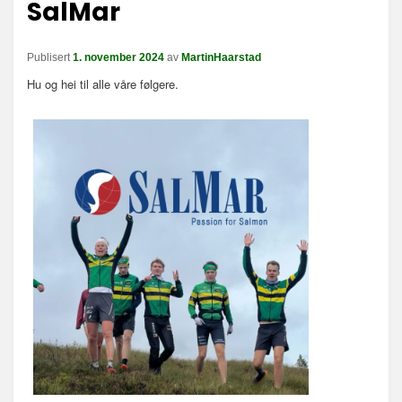
SalMar
n
a
v
Publisert
1. november 2024
av
MartinHaarstad
i
Hu og hei til alle våre følgere.
g
a
s
j
o
n