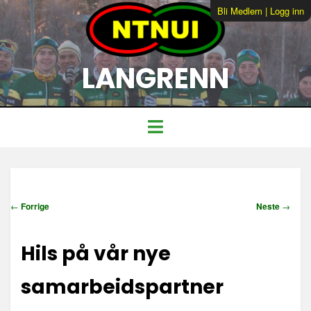
Bli Medlem
|
Logg inn
LANGRENN
I
←
Forrige
Neste
→
n
n
Hils på vår nye
l
e
g
samarbeidspartner
g
s