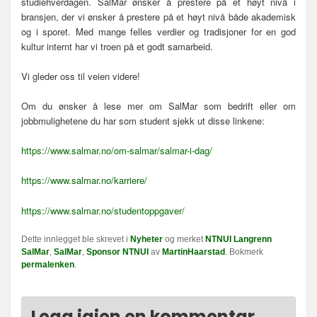
studiehverdagen. SalMar ønsker å prestere på et høyt nivå i
bransjen, der vi ønsker å prestere på et høyt nivå både akademisk
og i sporet. Med mange felles verdier og tradisjoner for en god
kultur internt har vi troen på et godt samarbeid.
Vi gleder oss til veien videre!
Om du ønsker å lese mer om SalMar som bedrift eller om
jobbmulighetene du har som student sjekk ut disse linkene:
https://www.salmar.no/om-salmar/salmar-i-dag/
https://www.salmar.no/karriere/
https://www.salmar.no/studentoppgaver/
Dette innlegget ble skrevet i
Nyheter
og merket
NTNUI Langrenn
SalMar
,
SalMar
,
Sponsor NTNUI
av
MartinHaarstad
. Bokmerk
permalenken
.
Legg igjen en kommentar