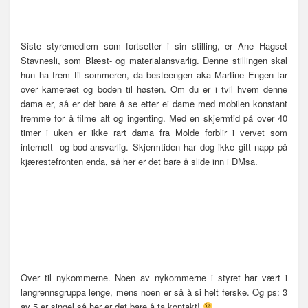
Siste styremedlem som fortsetter i sin stilling, er Ane Hagset
Stavnesli, som Blæst- og materialansvarlig. Denne stillingen skal
hun ha frem til sommeren, da besteengen aka Martine Engen tar
over kameraet og boden til høsten. Om du er i tvil hvem denne
dama er, så er det bare å se etter ei dame med mobilen konstant
fremme for å filme alt og ingenting. Med en skjermtid på over 40
timer i uken er ikke rart dama fra Molde forblir i vervet som
internett- og bod-ansvarlig. Skjermtiden har dog ikke gitt napp på
kjærestefronten enda, så her er det bare å slide inn i DMsa.
Over til nykommerne. Noen av nykommerne i styret har vært i
langrennsgruppa lenge, mens noen er så å si helt ferske. Og ps: 3
av 5 er singel så her er det bare å ta kontakt!