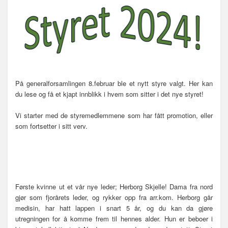
n
a
v
i
g
a
s
j
På generalforsamlingen 8.februar ble et nytt styre valgt. Her kan
o
du lese og få et kjapt innblikk i hvem som sitter i det nye styret!
n
Vi starter med de styremedlemmene som har fått promotion, eller
som fortsetter i sitt verv.
Første kvinne ut et vår nye leder; Herborg Skjelle! Dama fra nord
gjør som fjorårets leder, og rykker opp fra arr.kom. Herborg går
medisin, har hatt lappen i snart 5 år, og du kan da gjøre
utregningen for å komme frem til hennes alder. Hun er beboer i