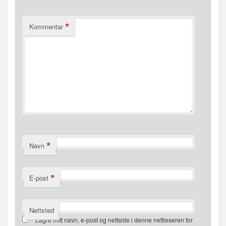
*
Kommentar
*
Navn
*
E-post
Nettsted
Lagre mitt navn, e-post og nettside i denne nettleseren for