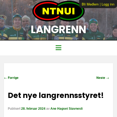
Bli Medlem
|
Logg inn
LANGRENN
I
←
Forrige
Neste
→
n
n
Det nye langrennsstyret!
l
e
g
Publisert
28. februar 2024
av
Ane Hagset Stavnesli
g
s