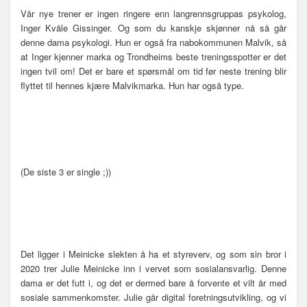
Vår nye trener er ingen ringere enn langrennsgruppas psykolog,
Inger Kvåle Gissinger. Og som du kanskje skjønner nå så går
denne dama psykologi. Hun er også fra nabokommunen Malvik, så
at Inger kjenner marka og Trondheims beste treningsspotter er det
ingen tvil om! Det er bare et spørsmål om tid før neste trening blir
flyttet til hennes kjære Malvikmarka. Hun har også type.
(De siste 3 er single ;))
Det ligger i Meinicke slekten å ha et styreverv, og som sin bror i
2020 trer Julie Meinicke inn i vervet som sosialansvarlig. Denne
dama er det futt i, og det er dermed bare å forvente et vilt år med
sosiale sammenkomster. Julie går digital foretningsutvikling, og vi