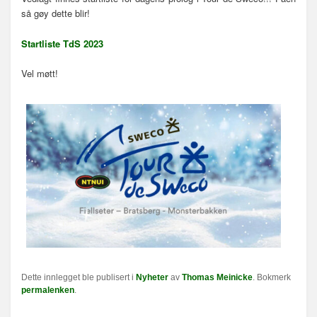
n
så gøy dette blir!
a
v
Startliste TdS 2023
i
g
Vel møtt!
a
s
j
o
n
Dette innlegget ble publisert i
Nyheter
av
Thomas Meinicke
. Bokmerk
permalenken
.