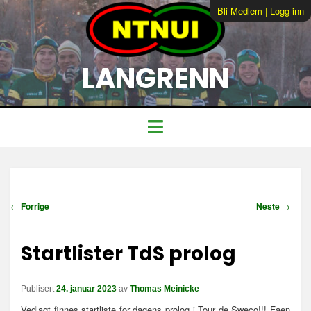
Bli Medlem
|
Logg inn
LANGRENN
I
←
Forrige
Neste
→
n
n
Startlister TdS prolog
l
e
g
Publisert
24. januar 2023
av
Thomas Meinicke
g
s
Vedlagt finnes startliste for dagens prolog i Tour de Sweco!!! Faen