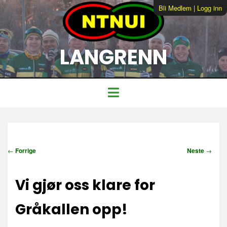
Bli Medlem
|
Logg inn
LANGRENN
I
←
Forrige
Neste
→
n
n
Vi gjør oss klare for
l
e
g
Gråkallen opp!
g
s