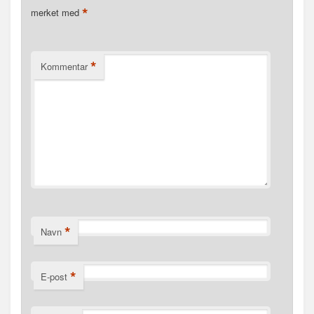
*
merket med
*
Kommentar
*
Navn
*
E-post