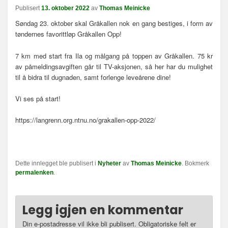
n
Publisert
13. oktober 2022
av
Thomas Meinicke
a
Søndag 23. oktober skal Gråkallen nok en gang bestiges, i form av
v
tøndernes favorittløp Gråkallen Opp!
i
g
7 km med start fra Ila og målgang på toppen av Gråkallen. 75 kr
a
av påmeldingsavgiften går til TV-aksjonen, så her har du mulighet
s
til å bidra til dugnaden, samt forlenge leveårene dine!
j
o
Vi ses på start!
n
https://langrenn.org.ntnu.no/grakallen-opp-2022/
Dette innlegget ble publisert i
Nyheter
av
Thomas Meinicke
. Bokmerk
permalenken
.
Legg igjen en kommentar
Din e-postadresse vil ikke bli publisert.
Obligatoriske felt er