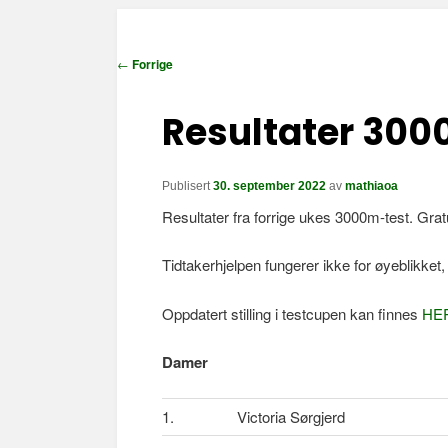
I
←
Forrige
n
n
Resultater 30
l
e
g
Publisert
30. september 2022
av
mathiaoa
g
Resultater fra forrige ukes 3000m-test. Gratu
s
n
Tidtakerhjelpen fungerer ikke for øyeblikket,
a
v
Oppdatert stilling i testcupen kan finnes
HE
i
g
Damer
a
s
1.
Victoria Sørgjerd
j
o