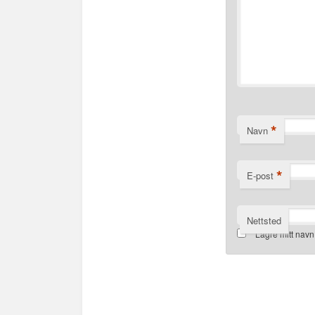
*
Navn
*
E-post
Nettsted
Lagre mitt navn
Alternative: