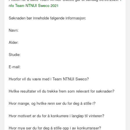
n
nfo Team NTNUI Sweco 2021
a
v
Søknaden bør inneholde følgende informasjon:
i
g
Navn:
a
s
Alder:
j
o
Studie:
n
E-mail:
Hvorfor vil du være med i Team NTNUI Sweco?
Hvilke resultater vil du trekke frem som relevant for søknaden?
Hvor mange, og hvilke renn ser du for deg å stille i?
Hvor motivert er du for å konkurrere i langløp til vinteren?
Hvor mye ser du for deg å stille opp i av konkurranser?