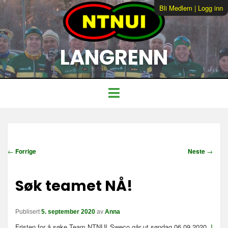
Bli Medlem
|
Logg inn
LANGRENN
I
←
Forrige
Neste
→
n
n
Søk teamet NÅ!
l
e
g
Publisert
5. september 2020
av
Anna
g
s
Fristen for å søke Team NTNUI Sweco går ut søndag 06.09.2020.
I