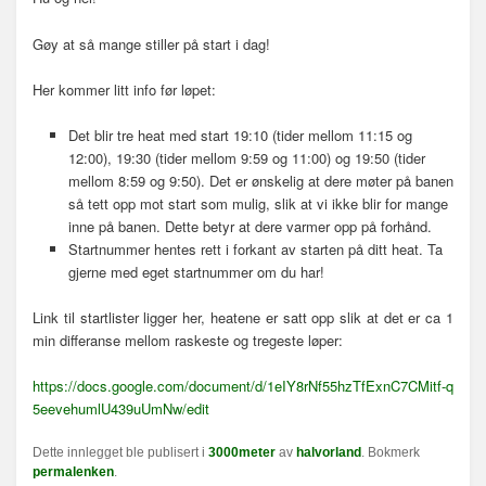
n
a
Gøy at så mange stiller på start i dag!
v
i
Her kommer litt info før løpet:
g
a
Det blir tre heat med start 19:10 (tider mellom 11:15 og
s
12:00), 19:30 (tider mellom 9:59 og 11:00) og 19:50 (tider
j
mellom 8:59 og 9:50). Det er ønskelig at dere møter på banen
o
så tett opp mot start som mulig, slik at vi ikke blir for mange
n
inne på banen. Dette betyr at dere varmer opp på forhånd.
Startnummer hentes rett i forkant av starten på ditt heat. Ta
gjerne med eget startnummer om du har!
Link til startlister ligger her, heatene er satt opp slik at det er ca 1
min differanse mellom raskeste og tregeste løper:
https://docs.google.com/document/d/1eIY8rNf55hzTfExnC7CMitf-q
5eevehumlU439uUmNw/edit
Dette innlegget ble publisert i
3000meter
av
halvorland
. Bokmerk
permalenken
.