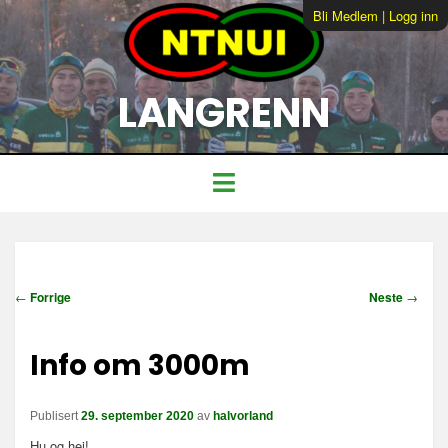
Bli Medlem
|
Logg inn
LANGRENN
I
←
Forrige
Neste
→
n
n
Info om 3000m
l
e
g
Publisert
29. september 2020
av
halvorland
g
s
Hu og hei!