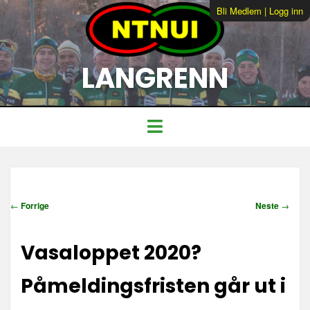
Bli Medlem
|
Logg inn
LANGRENN
I
←
Forrige
Neste
→
n
n
Vasaloppet 2020?
l
e
g
Påmeldingsfristen går ut i
g
s