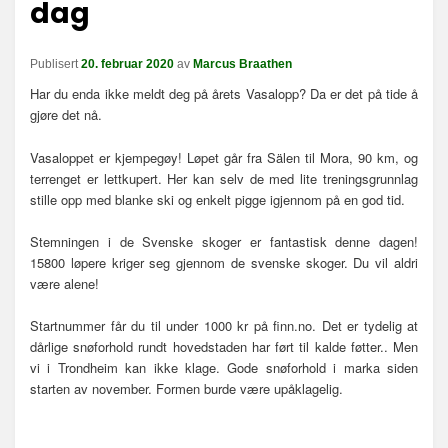
dag
n
a
v
Publisert
20. februar 2020
av
Marcus Braathen
i
Har du enda ikke meldt deg på årets Vasalopp? Da er det på tide å
g
gjøre det nå.
a
s
Vasaloppet er kjempegøy! Løpet går fra Sälen til Mora, 90 km, og
j
terrenget er lettkupert. Her kan selv de med lite treningsgrunnlag
o
stille opp med blanke ski og enkelt pigge igjennom på en god tid.
n
Stemningen i de Svenske skoger er fantastisk denne dagen!
15800 løpere kriger seg gjennom de svenske skoger. Du vil aldri
være alene!
Startnummer får du til under 1000 kr på finn.no. Det er tydelig at
dårlige snøforhold rundt hovedstaden har ført til kalde føtter.. Men
vi i Trondheim kan ikke klage. Gode snøforhold i marka siden
starten av november. Formen burde være upåklagelig.