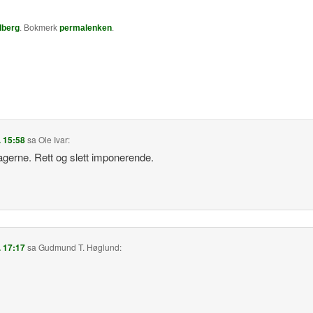
lberg
. Bokmerk
permalenken
.
. 15:58
sa
Ole Ivar
:
ltagerne. Rett og slett imponerende.
. 17:17
sa
Gudmund T. Høglund
: