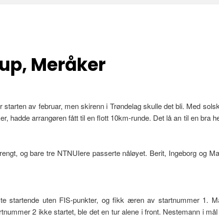
up, Meråker
 starten av februar, men skirenn i Trøndelag skulle det bli. Med sols
 hadde arrangøren fått til en flott 10km-runde. Det lå an til en bra he
rengt, og bare tre NTNUIere passerte nåløyet. Berit, Ingeborg og Ma
te startende uten FIS-punkter, og fikk æren av startnummer 1. Må
tnummer 2 ikke startet, ble det en tur alene i front. Nestemann i mål