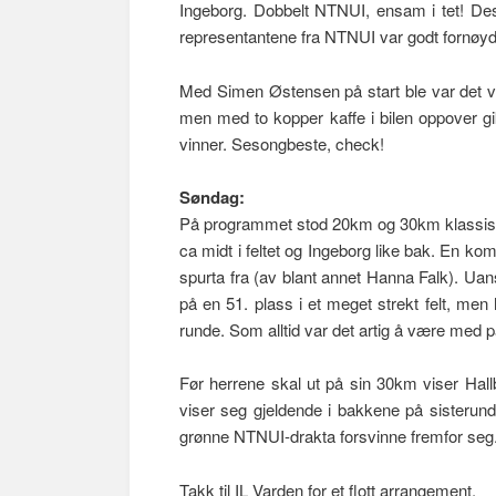
Ingeborg. Dobbelt NTNUI, ensam i tet! De
n
representantene fra NTNUI var godt fornøyd
Med Simen Østensen på start ble var det v
men med to kopper kaffe i bilen oppover gi
vinner. Sesongbeste, check!
Søndag:
På programmet stod 20km og 30km klassisk. J
ca midt i feltet og Ingeborg like bak. En ko
spurta fra (av blant annet Hanna Falk). Uan
på en 51. plass i et meget strekt felt, men
runde. Som alltid var det artig å være med p
Før herrene skal ut på sin 30km viser Hall
viser seg gjeldende i bakkene på sisterund
grønne NTNUI-drakta forsvinne fremfor seg. 
Takk til IL Varden for et flott arrangement.