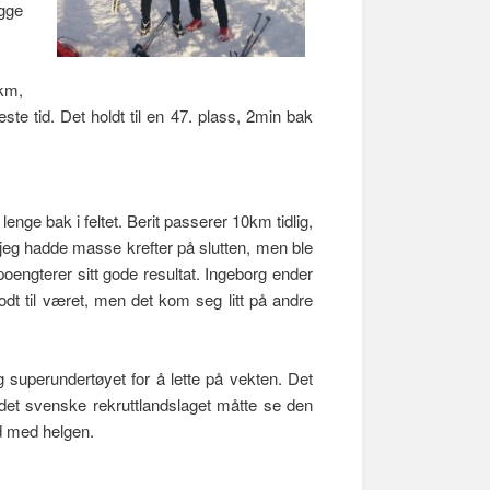
gge
5km,
e tid. Det holdt til en 47. plass, 2min bak
ge bak i feltet. Berit passerer 10km tidlig,
e jeg hadde masse krefter på slutten, men ble
oengterer sitt gode resultat. Ingeborg ender
odt til været, men det kom seg litt på andre
 superundertøyet for å lette på vekten. Det
 det svenske rekruttlandslaget måtte se den
yd med helgen.