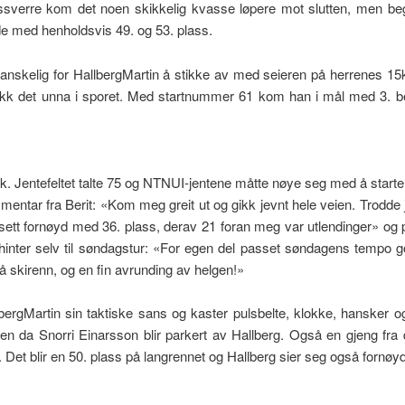
ssverre kom det noen skikkelig kvasse løpere mot slutten, men be
e med henholdsvis 49. og 53. plass.
anskelig for HallbergMartin å stikke av med seieren på herrenes 1
kk det unna i sporet. Med startnummer 61 kom han i mål med 3. best
entefeltet talte 75 og NTNUI-jentene måtte nøye seg med å starte len
mmentar fra Berit: «Kom meg greit ut og gikk jevnt hele veien. Trodd
sett fornøyd med 36. plass, derav 21 foran meg var utlendinger» og p
 hinter selv til søndagstur: «For egen del passet søndagens tempo g
å skirenn, og en fin avrunding av helgen!»
bergMartin sin taktiske sans og kaster pulsbelte, klokke, hansker og
en da Snorri Einarsson blir parkert av Hallberg. Også en gjeng fra
Det blir en 50. plass på langrennet og Hallberg sier seg også fornø