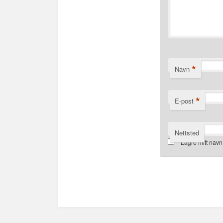
*
Navn
*
E-post
Nettsted
Lagre mitt navn
Alternative: