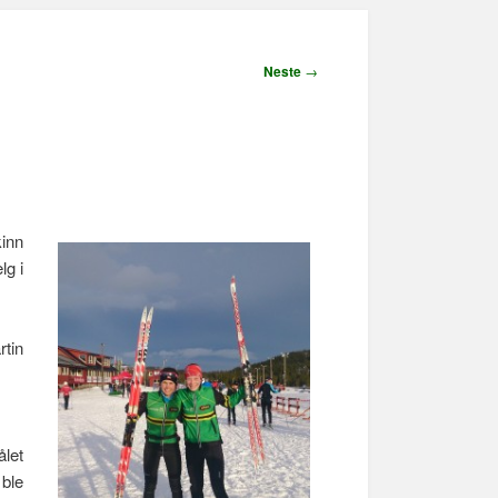
Neste
→
kinn
lg i
rtin
let
 ble