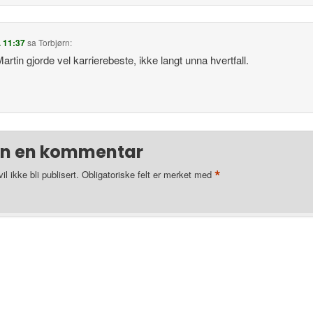
. 11:37
sa
Torbjørn
:
Martin gjorde vel karrierebeste, ikke langt unna hvertfall.
en en kommentar
*
l ikke bli publisert.
Obligatoriske felt er merket med