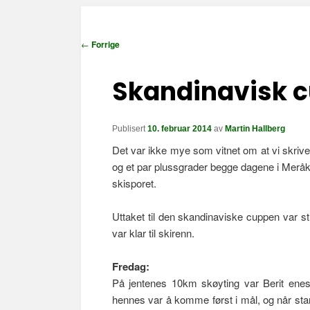
I
←
Forrige
n
n
Skandinavisk c
l
e
g
Publisert
10. februar 2014
av
Martin Hallberg
g
Det var ikke mye som vitnet om at vi skriver
s
og et par plussgrader begge dagene i Meråker,
n
skisporet.
a
v
Uttaket til den skandinaviske cuppen var st
i
var klar til skirenn.
g
a
Fredag:
s
På jentenes 10km skøyting var Berit enes
j
hennes var å komme først i mål, og når star
o