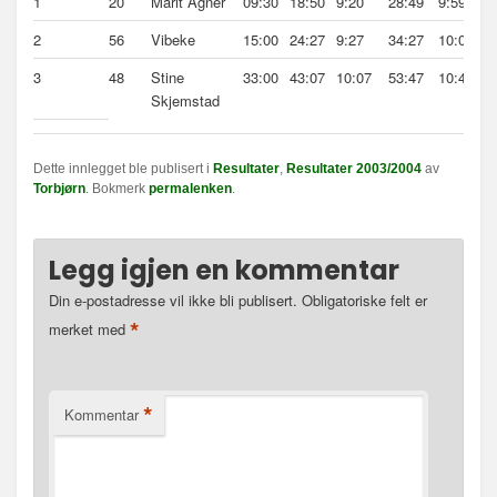
1
20
Marit Agner
09:30
18:50
9:20
28:49
9:59
2
56
Vibeke
15:00
24:27
9:27
34:27
10:00
3
48
Stine
33:00
43:07
10:07
53:47
10:40
Skjemstad
Dette innlegget ble publisert i
Resultater
,
Resultater 2003/2004
av
Torbjørn
. Bokmerk
permalenken
.
Legg igjen en kommentar
Din e-postadresse vil ikke bli publisert.
Obligatoriske felt er
*
merket med
*
Kommentar