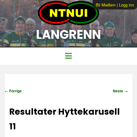
Bli Medlem
|
Logg inn
LANGRENN
I
←
Forrige
Neste
→
n
n
Resultater Hyttekarusell
l
e
g
11
g
s