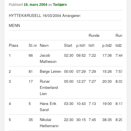
n
Publisert
16. mars 2004
av
Torbjørn
a
HYTTEKARUSELL 16/03/2004 Arrangører:
v
i
MENN
g
a
Runde
Runde
s
Plass
St.nr
Navn
Start
p.tid1
tid1
p.tid2
tid2
M
j
o
1
66
Jacob
02:30
09:52
7:22
17:36
7:44
n
Matheson
2
81
Børge Leiren
00:00
07:29
7:29
15:26
7:57
3
17
Runar
05:00
12:27
7:27
20:30
8:03
Emberland
Lien
4
5
Hans Erik
03:30
10:43
7:13
19:00
8:17
Sand
5
35
Nikolai
22:30
30:15
7:45
38:35
8:20
Heiliemann