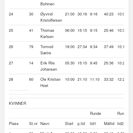
Bohinen
24
30
Øyvind
21:00
30:16
9:16
40:23
10:07
Kristoffersen
25
41
Thomas
06:00
15:15
9:15
25:46
10:31
Karlsen
26
79
Tormod
18:00
27:34
9:34
37:49
10:15
Sætre
27
14
Erik Riis
05:30
15:15
9:45
25:36
10:21
Johansen
28
60
Ole Kristian
10:00
21:10
11:10
33:32
12:22
Hoel
KVINNER
Runde
Runde
Plass
St.nr
Navn
Start
p.tid
tid1
Måltid
tid2
S