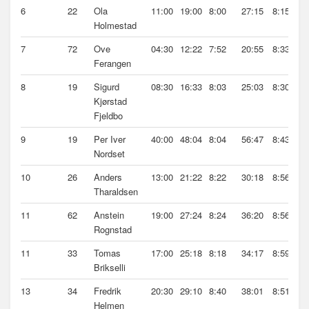
6
22
Ola
11:00
19:00
8:00
27:15
8:15
Holmestad
7
72
Ove
04:30
12:22
7:52
20:55
8:33
Ferangen
8
19
Sigurd
08:30
16:33
8:03
25:03
8:30
Kjørstad
Fjeldbo
9
19
Per Iver
40:00
48:04
8:04
56:47
8:43
Nordset
10
26
Anders
13:00
21:22
8:22
30:18
8:56
Tharaldsen
11
62
Anstein
19:00
27:24
8:24
36:20
8:56
Rognstad
11
33
Tomas
17:00
25:18
8:18
34:17
8:59
Brikselli
13
34
Fredrik
20:30
29:10
8:40
38:01
8:51
Helmen