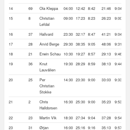
14
69
Ola Kleppa
04:00
12:42
8:42
21:46
9:04
15
8
Christian
09:00
17:23
8:23
26:23
9:00
Lefdal
16
37
Hallvard
23:30
32:17
8:47
41:21
9:04
17
28
Arvid Berge
29:30
38:35
9:05
48:06
9:31
18
21
Erwin Schau
10:30
19:27
8:57
29:13
9:46
19
36
Knut
19:30
28:29
8:59
38:13
9:44
Lauvålien
20
25
Per
14:30
23:30
9:00
33:03
9:33
Christian
Stokke
21
2
Chris
16:30
25:30
9:00
35:23
9:53
Halldorsen
22
23
Martin Vik
18:30
27:34
9:04
37:28
9:54
23
31
Ørjan
16:00
25:16
9:16
35:13
9:57