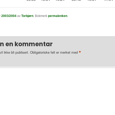
r 2003/2004
av
Torbjørn
. Bokmerk
permalenken
.
en en kommentar
*
l ikke bli publisert.
Obligatoriske felt er merket med