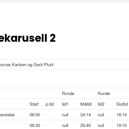
ekarusell 2
mas Karlsen og Gerit Pfuhl
Runde
Runde
Start
p.tid
tid1
Måltid
tid2
Sluttid
ørstebø
06:00
null
24:14
null
18:14
06:30
null
25:40
null
19:10