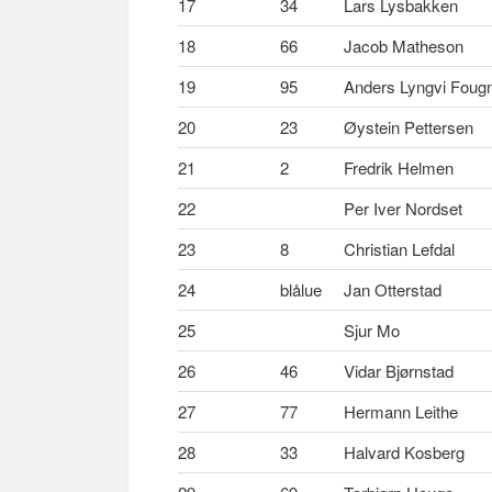
17
34
Lars Lysbakken
18
66
Jacob Matheson
19
95
Anders Lyngvi Foug
20
23
Øystein Pettersen
21
2
Fredrik Helmen
22
Per Iver Nordset
23
8
Christian Lefdal
24
blålue
Jan Otterstad
25
Sjur Mo
26
46
Vidar Bjørnstad
27
77
Hermann Leithe
28
33
Halvard Kosberg