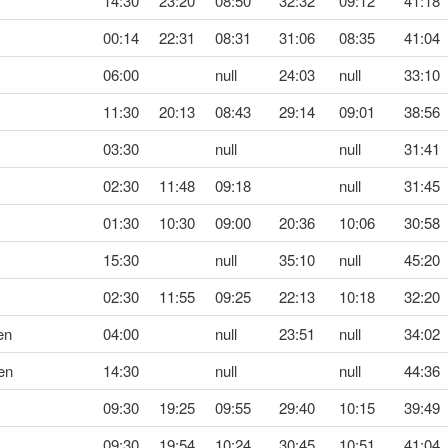
14:30
23:20
08:50
32:32
09:12
41:18
00:14
22:31
08:31
31:06
08:35
41:04
06:00
null
24:03
null
33:10
11:30
20:13
08:43
29:14
09:01
38:56
03:30
null
null
31:41
02:30
11:48
09:18
null
31:45
01:30
10:30
09:00
20:36
10:06
30:58
15:30
null
35:10
null
45:20
02:30
11:55
09:25
22:13
10:18
32:20
en
04:00
null
23:51
null
34:02
en
14:30
null
null
44:36
09:30
19:25
09:55
29:40
10:15
39:49
09:30
19:54
10:24
30:45
10:51
41:04