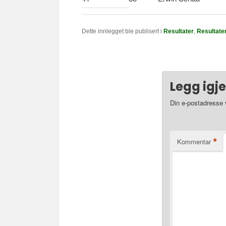
Dette innlegget ble publisert i
Resultater
,
Resultate
Legg igj
Din e-postadresse vi
*
Kommentar