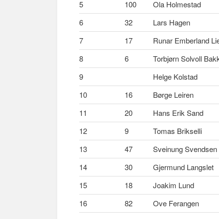
5
100
Ola Holmestad
6
32
Lars Hagen
7
17
Runar Emberland Li
8
6
Torbjørn Solvoll Bak
9
Helge Kolstad
10
16
Børge Leiren
11
20
Hans Erik Sand
12
9
Tomas Brikselli
13
47
Sveinung Svendsen
14
30
Gjermund Langslet
15
18
Joakim Lund
16
82
Ove Ferangen