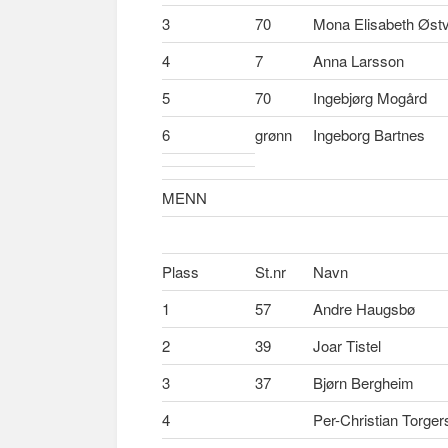
n
3
70
Mona Elisabeth Øst
4
7
Anna Larsson
5
70
Ingebjørg Mogård
6
grønn
Ingeborg Bartnes
MENN
Plass
St.nr
Navn
1
57
Andre Haugsbø
2
39
Joar Tistel
3
37
Bjørn Bergheim
4
Per-Christian Torger