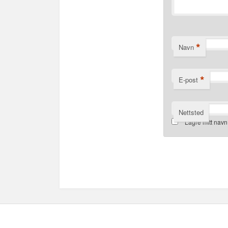
*
Navn
*
E-post
Nettsted
Lagre mitt navn
Alternative: