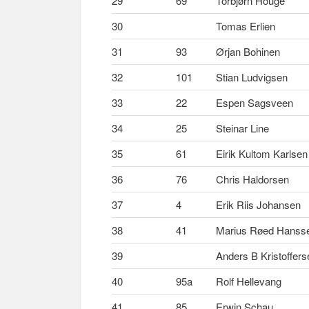
29
69
Torbjørn Houge
30
Tomas Erlien
31
93
Ørjan Bohinen
32
101
Stian Ludvigsen
33
22
Espen Sagsveen
34
25
Steinar Line
35
61
Eirik Kultom Karlsen
36
76
Chris Haldorsen
37
4
Erik Riis Johansen
38
41
Marius Røed Hanss
39
Anders B Kristoffers
40
95a
Rolf Hellevang
41
85
Erwin Schau