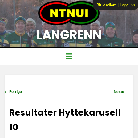
Bli Medlem
|
Logg inn
LANGRENN
I
←
Forrige
Neste
→
n
n
Resultater Hyttekarusell
l
e
g
10
g
s