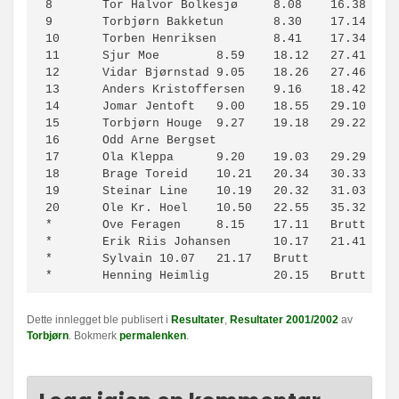
8	Tor Halvor Bolkesjø	8.08	16.38	25.37		1.51

9	Torbjørn Bakketun	8.30	17.14	26.10		2.24

10	Torben Henriksen	8.41	17.34	26.45		2.59

11	Sjur Moe	8.59	18.12	27.41		3.05

12	Vidar Bjørnstad	9.05	18.26	27.46		4.00

13	Anders Kristoffersen	9.16	18.42	28.34		4.48

14	Jomar Jentoft	9.00	18.55	29.10		5.24

15	Torbjørn Houge	9.27	19.18	29.22		5.36

16	Odd Arne Bergset			29.27		5.41

17	Ola Kleppa	9.20	19.03	29.29		5.43

18	Brage Toreid	10.21	20.34	30.33		6.47

19	Steinar Line	10.19	20.32	31.03		7.17

20	Ole Kr. Hoel	10.50	22.55	35.32		11.46

*	Ove Feragen	8.15	17.11	Brutt		

*	Erik Riis Johansen	10.17	21.41	Brutt		

*	Sylvain	10.07	21.17	Brutt		

*	Henning Heimlig		20.15	Brutt
Dette innlegget ble publisert i
Resultater
,
Resultater 2001/2002
av
Torbjørn
. Bokmerk
permalenken
.