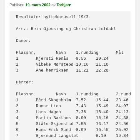
n
Publisert
19. mars 2002
av
Torbjørn
a
v
Resultater hyttekarusell 19/3						

i
Arr.: Rein Gjessing og Christian Lefdahl

g
a
Damer:						

s
j
Plassnr.	Navn	1.runding	Mål		Etter	

o
1	Kjersti Renås	9.56	20.24		0.00	

n
2	Vibeke Nørstebø	10.16	21.10		0.46	

3	Ane henriksen	11.21	22.28		2.04	

Herrer:						

Plassnr.	Navn	1.runding	2.runding	Mål		Etter

1	Bård Skogsholm	7.52	15.44	23.46		0.00

2	Runar Lien	7.43	15.49	24.07		0.21

3	Lars Hagen	7.36	15.40	24.13		0.27

4	Martin Bartnes	8.00	16.16	24.38		0.52

5	Ståle Skjemstad	7.55	16.17	24.56		1.00

6	Hans Erik Sand	8.09	16.45	25.02		1.18

7	Gjermund Langslet	8.10	16.34	25.19		1.33
