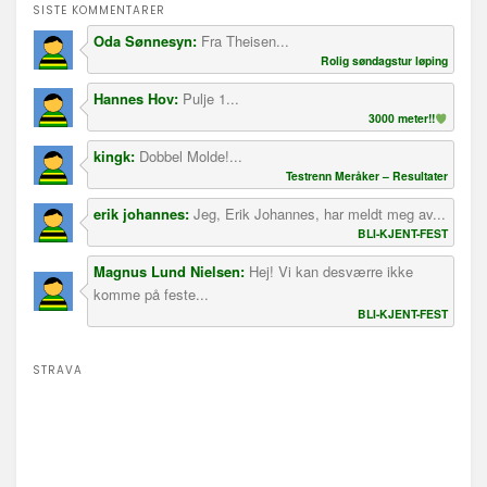
SISTE KOMMENTARER
Oda Sønnesyn:
Fra Theisen...
Rolig søndagstur løping
Hannes Hov:
Pulje 1...
3000 meter!!
kingk:
Dobbel Molde!...
Testrenn Meråker – Resultater
erik johannes:
Jeg, Erik Johannes, har meldt meg av...
BLI-KJENT-FEST
Magnus Lund Nielsen:
Hej! Vi kan desværre ikke
komme på feste...
BLI-KJENT-FEST
STRAVA