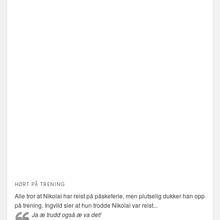
HØRT PÅ TRENING
Alle tror at Nikolai har reist på påskeferie, men plutselig dukker han opp
på trening. Ingvild sier at hun trodde Nikolai var reist...
Ja æ trudd også æ va det!