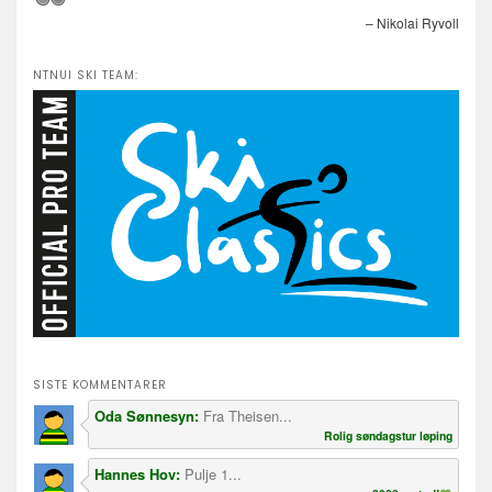
– Nikolai Ryvoll
NTNUI SKI TEAM:
SISTE KOMMENTARER
Oda Sønnesyn:
Fra Theisen...
Rolig søndagstur løping
Hannes Hov:
Pulje 1...