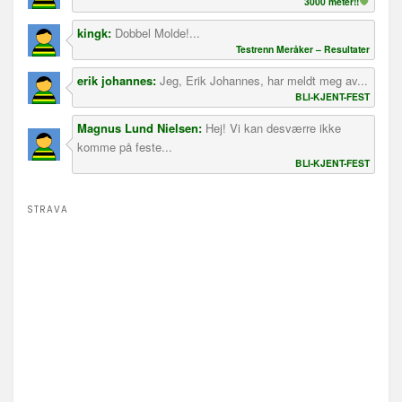
3000 meter!!
kingk:
Dobbel Molde!...
Testrenn Meråker – Resultater
erik johannes:
Jeg, Erik Johannes, har meldt meg av...
BLI-KJENT-FEST
Magnus Lund Nielsen:
Hej! Vi kan desværre ikke
komme på feste...
BLI-KJENT-FEST
STRAVA