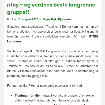
ntby – og verdens beste langrenns
gruppe!!
Publisert
3. august 2026
av
Signe Fjeld Bjonviken
Gratulerer med studieplass i Trondheim! Du har kommet inn i en by
full av studenter, nye opplevelser og minner for livet. Nå gjenstår
bare én ting for å gjøre studietiden komplett: bli med i
NTNUI
Langrenn
.
Så, hva er egentlig NTNUI Langrenn? Kort fortalt er vi en gjeng
studenter som elsker ski, trening og det sosiale rundt. Noen har
satset i mange år, andre har aldri gått et skirenn før de flyttet til
Trondheim. Hos oss er det plass til alle – enten du drømmer om
Birken, vil teste Vasaloppet, eller bare har lyst til å komme deg ut
på trening med hyggelige folk.
Fortsatt usikker? Her er noen gode grunner til å bli med:
Treninger for alle nivåer.
Hver uke arrangerer vi en rekke
økter – rulleski, løping, styrke, intervaller og selvfølgelig