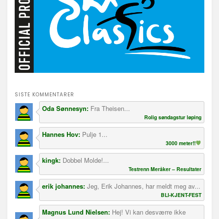
SISTE KOMMENTARER
Oda Sønnesyn:
Fra Theisen...
Rolig søndagstur løping
Hannes Hov:
Pulje 1...
3000 meter!!
kingk:
Dobbel Molde!...
Testrenn Meråker – Resultater
erik johannes:
Jeg, Erik Johannes, har meldt meg av...
BLI-KJENT-FEST
Magnus Lund Nielsen:
Hej! Vi kan desværre ikke