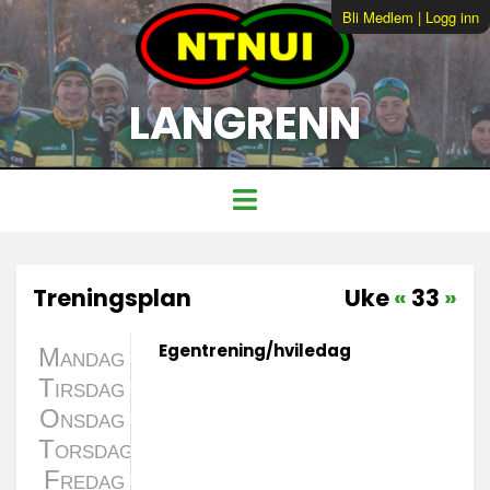
Bli Medlem
|
Logg inn
LANGRENN
Treningsplan
Uke
«
33
»
Egentrening/hviledag
Mandag
Tirsdag
Onsdag
Torsdag
Fredag