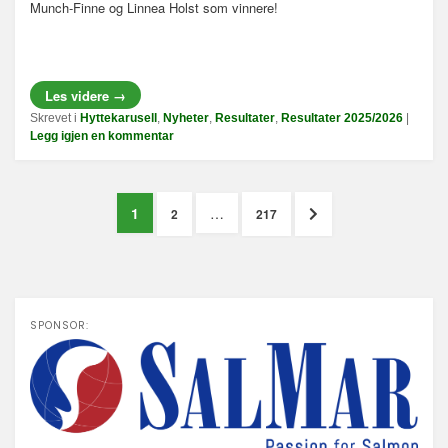
Munch-Finne og Linnea Holst som vinnere!
Les videre
→
Skrevet i
Hyttekarusell
,
Nyheter
,
Resultater
,
Resultater 2025/2026
|
Legg igjen en kommentar
PAGE
1
…
P
P
N
2
217
A
A
E
G
G
X
E
E
T
P
SPONSOR:
A
G
E