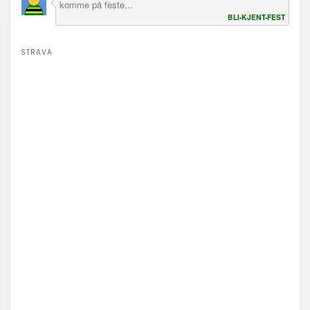
komme på feste...
BLI-KJENT-FEST
STRAVA