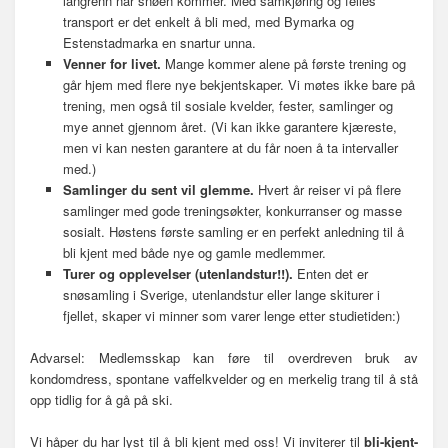
langrenn når snøen kommer. Med samkjøring og felles
transport er det enkelt å bli med, med Bymarka og
Estenstadmarka en snartur unna.
Venner for livet.
Mange kommer alene på første trening og
går hjem med flere nye bekjentskaper. Vi møtes ikke bare på
trening, men også til sosiale kvelder, fester, samlinger og
mye annet gjennom året. (Vi kan ikke garantere kjæreste,
men vi kan nesten garantere at du får noen å ta intervaller
med.)
Samlinger du sent vil glemme.
Hvert år reiser vi på flere
samlinger med gode treningsøkter, konkurranser og masse
sosialt. Høstens første samling er en perfekt anledning til å
bli kjent med både nye og gamle medlemmer.
Turer og opplevelser (utenlandstur!!).
Enten det er
snøsamling i Sverige, utenlandstur eller lange skiturer i
fjellet, skaper vi minner som varer lenge etter studietiden:)
Advarsel: Medlemsskap kan føre til overdreven bruk av
kondomdress, spontane vaffelkvelder og en merkelig trang til å stå
opp tidlig for å gå på ski.
Vi håper du har lyst til å bli kjent med oss! Vi inviterer til
bli-kjent-