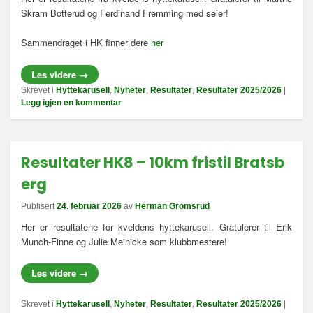
Skram Botterud og Ferdinand Fremming med seier!
Sammendraget i HK finner dere
her
Les videre
→
Skrevet i
Hyttekarusell
,
Nyheter
,
Resultater
,
Resultater 2025/2026
|
Legg igjen en kommentar
Resultater HK8 – 10km fristil Bratsb
erg
Publisert
24. februar 2026
av
Herman Gromsrud
Her er resultatene for kveldens hyttekarusell. Gratulerer til Erik
Munch-Finne og Julie Meinicke som klubbmestere!
Les videre
→
Skrevet i
Hyttekarusell
,
Nyheter
,
Resultater
,
Resultater 2025/2026
|