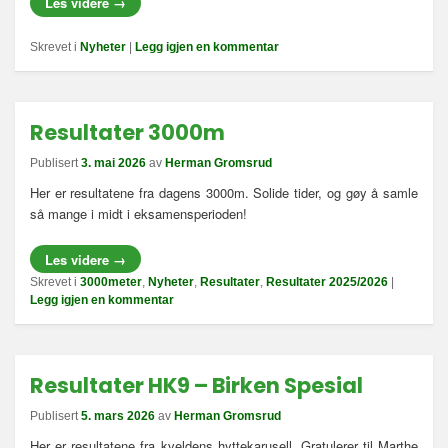
Les videre
→
Skrevet i
Nyheter
|
Legg igjen en kommentar
Resultater 3000m
Publisert
3. mai 2026
av
Herman Gromsrud
Her er resultatene fra dagens 3000m. Solide tider, og gøy å samle
så mange i midt i eksamensperioden!
Les videre
→
Skrevet i
3000meter
,
Nyheter
,
Resultater
,
Resultater 2025/2026
|
Legg igjen en kommentar
Resultater HK9 – Birken Spesial
Publisert
5. mars 2026
av
Herman Gromsrud
Her er resultatene fra kveldens hyttekarusell. Gratulerer til Marthe