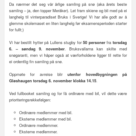
Da nærmer det seg vår årlige samling på snø (aka årets beste
samling – ja, den topper Meråker). Let fram skiene og bli med på ei
langhelg til vinterparadiset Bruks i Sverige! Vi har alle godt av å
glemme skolemaset en liten langhelg før eksamensperioden starter
for fullt;)
Vi har bestilt hytter på Lullens stugby for
50 personer
fra
torsdag
6. – søndag 9. november
. Bruksvallarna kan skilte med
snøgaranti, men vi håper også at værforholdene ligger til rette for
ei ordentlig fin samling på snø.
Oppmøte for avreise blir
utenfor hovedbygningen på
Gløshaugen torsdag 6. november klokka 14.15
.
Ved fullbooket samling og for få ordinære med bil, vil dette være
prioriteringsrekkefølgen:
Ordinære medlemmer med bil.
Eksterne medlemmer med bil.
Ordinære medlemmer.
Eksterne medlemmer.