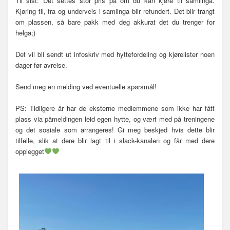
Til sist: Det settes stor pris på om du kan kjøre til samlinga.
Kjøring til, fra og underveis i samlinga blir refundert. Det blir trangt
om plassen, så bare pakk med deg akkurat det du trenger for
helga;)
Det vil bli sendt ut infoskriv med hyttefordeling og kjørelister noen
dager før avreise.
Send meg en melding ved eventuelle spørsmål!
PS: Tidligere år har de eksterne medlemmene som ikke har fått
plass via påmeldingen leid egen hytte, og vært med på treningene
og det sosiale som arrangeres! Gi meg beskjed hvis dette blir
tilfelle, slik at dere blir lagt til i slack-kanalen og får med dere
opplegget