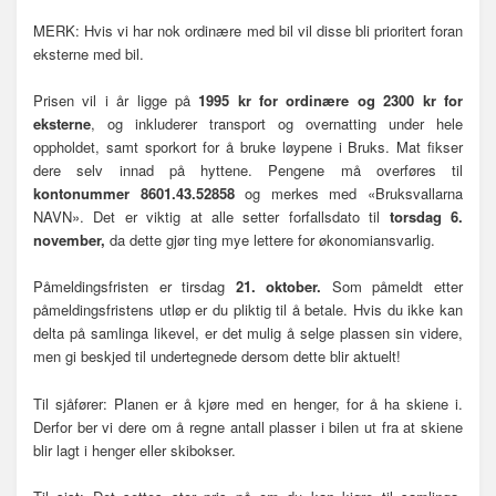
MERK: Hvis vi har nok ordinære med bil vil disse bli prioritert foran
eksterne med bil.
Prisen vil i år ligge på
1995 kr for ordinære og 2300 kr for
eksterne
, og inkluderer transport og overnatting under hele
oppholdet, samt sporkort for å bruke løypene i Bruks. Mat fikser
dere selv innad på hyttene. Pengene må overføres til
kontonummer 8601.43.52858
og merkes med «Bruksvallarna
NAVN». Det er viktig at alle setter forfallsdato til
torsdag 6.
november,
da dette gjør ting mye lettere for økonomiansvarlig.
Påmeldingsfristen er tirsdag
21. oktober.
Som påmeldt etter
påmeldingsfristens utløp er du pliktig til å betale. Hvis du ikke kan
delta på samlinga likevel, er det mulig å selge plassen sin videre,
men gi beskjed til undertegnede dersom dette blir aktuelt!
Til sjåfører: Planen er å kjøre med en henger, for å ha skiene i.
Derfor ber vi dere om å regne antall plasser i bilen ut fra at skiene
blir lagt i henger eller skibokser.