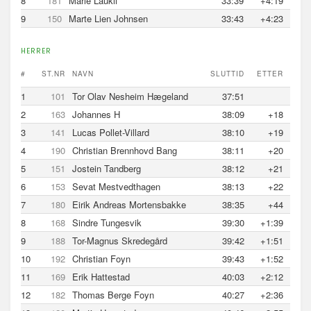
8
181
Marie Laukli
33:39
+4:19
9
150
Marte Lien Johnsen
33:43
+4:23
HERRER
#
ST.NR
NAVN
SLUTTID
ETTER
1
101
Tor Olav Nesheim Hægeland
37:51
2
163
Johannes H
38:09
+18
3
141
Lucas Pollet-Villard
38:10
+19
4
190
Christian Brennhovd Bang
38:11
+20
5
151
Jostein Tandberg
38:12
+21
6
153
Sevat Mestvedthagen
38:13
+22
7
180
Eirik Andreas Mortensbakke
38:35
+44
8
168
Sindre Tungesvik
39:30
+1:39
9
188
Tor-Magnus Skredegård
39:42
+1:51
10
192
Christian Foyn
39:43
+1:52
11
169
Erik Hattestad
40:03
+2:12
12
182
Thomas Berge Foyn
40:27
+2:36