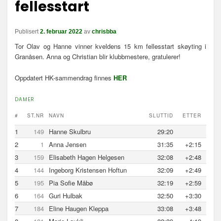
fellesstart
n
a
v
Publisert
2. februar 2022
av
chrisbba
i
Tor Olav og Hanne vinner kveldens 15 km fellesstart skøyting i
g
Granåsen. Anna og Christian blir klubbmestere, gratulerer!
a
s
Oppdatert HK-sammendrag finnes
HER
j
o
n
DAMER
#
ST.NR
NAVN
SLUTTID
ETTER
1
149
Hanne Skulbru
29:20
2
1
Anna Jensen
31:35
+2:15
3
159
Elisabeth Hagen Helgesen
32:08
+2:48
4
144
Ingeborg Kristensen Hoftun
32:09
+2:49
5
195
Pia Sofie Måbø
32:19
+2:59
6
164
Guri Hulbak
32:50
+3:30
7
184
Eline Haugen Kleppa
33:08
+3:48