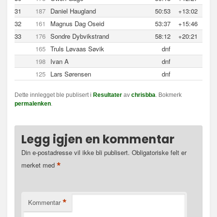
31
187
Daniel Haugland
50:53
+13:02
32
161
Magnus Dag Oseid
53:37
+15:46
33
176
Sondre Dybvikstrand
58:12
+20:21
165
Truls Løvaas Søvik
dnf
198
Ivan A
dnf
125
Lars Sørensen
dnf
Dette innlegget ble publisert i
Resultater
av
chrisbba
. Bokmerk
permalenken
.
Legg igjen en kommentar
Din e-postadresse vil ikke bli publisert.
Obligatoriske felt er
*
merket med
*
Kommentar