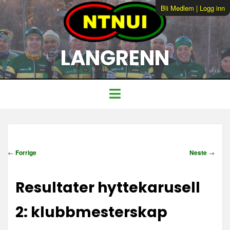
Bli Medlem
|
Logg inn
LANGRENN
I
←
Forrige
Neste
→
n
n
Resultater hyttekarusell
l
e
g
2: klubbmesterskap
g
s