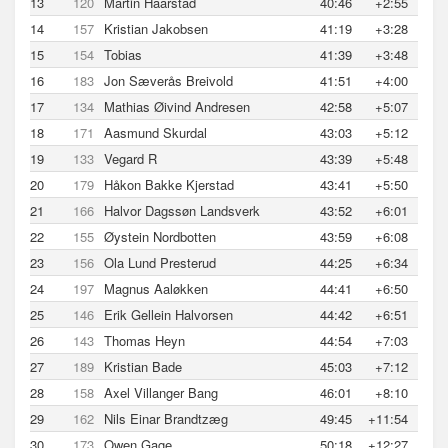
13
120
Martin Haarstad
40:46
+2:55
14
157
Kristian Jakobsen
41:19
+3:28
15
154
Tobias
41:39
+3:48
16
183
Jon Sæverås Breivold
41:51
+4:00
17
134
Mathias Øivind Andresen
42:58
+5:07
18
171
Aasmund Skurdal
43:03
+5:12
19
133
Vegard R
43:39
+5:48
20
179
Håkon Bakke Kjerstad
43:41
+5:50
21
166
Halvor Dagssøn Landsverk
43:52
+6:01
22
155
Øystein Nordbotten
43:59
+6:08
23
156
Ola Lund Presterud
44:25
+6:34
24
197
Magnus Aaløkken
44:41
+6:50
25
146
Erik Gellein Halvorsen
44:42
+6:51
26
143
Thomas Heyn
44:54
+7:03
27
189
Kristian Bade
45:03
+7:12
28
158
Axel Villanger Bang
46:01
+8:10
29
162
Nils Einar Brandtzæg
49:45
+11:54
30
173
Owen Gage
50:18
+12:27