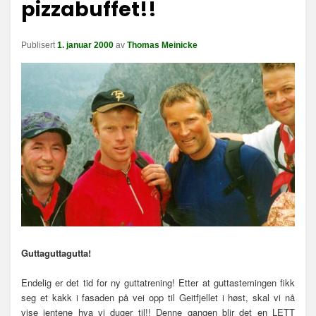
pizzabuffet!!
n
a
v
Publisert
1. januar 2000
av
Thomas Meinicke
i
g
a
s
j
o
n
Guttaguttagutta!
Endelig er det tid for ny guttatrening! Etter at guttastemingen fikk
seg et kakk i fasaden på vei opp til Geitfjellet i høst, skal vi nå
vise jentene hva vi duger til!! Denne gangen blir det en LETT