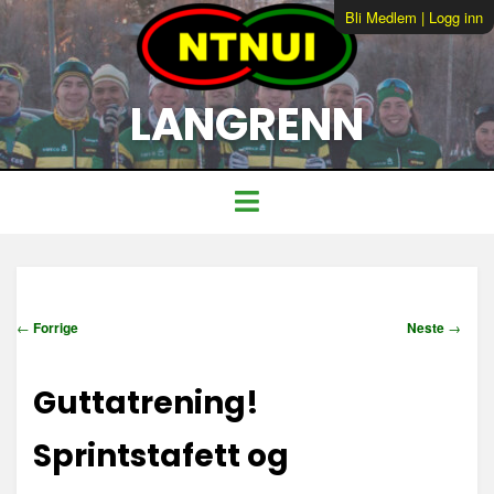
Bli Medlem
|
Logg inn
LANGRENN
I
←
Forrige
Neste
→
n
n
Guttatrening!
l
e
g
Sprintstafett og
g
s