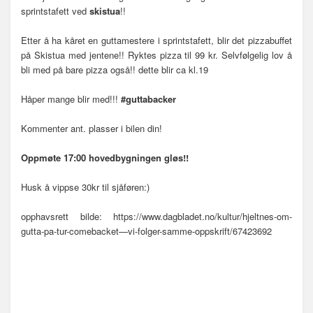
sprintstafett ved
skistua
!!
Etter å ha kåret en guttamestere i sprintstafett, blir det pizzabuffet
på Skistua med jentene!! Ryktes pizza til 99 kr. Selvfølgelig lov å
bli med på bare pizza også!! dette blir ca kl.19
Håper mange blir med!!!
#guttabacker
Kommenter ant. plasser i bilen din!
Oppmøte 17:00 hovedbygningen gløs!!
Husk å vippse 30kr til sjåføren:)
opphavsrett bilde: https://www.dagbladet.no/kultur/hjeltnes-om-
gutta-pa-tur-comebacket—vi-folger-samme-oppskrift/67423692